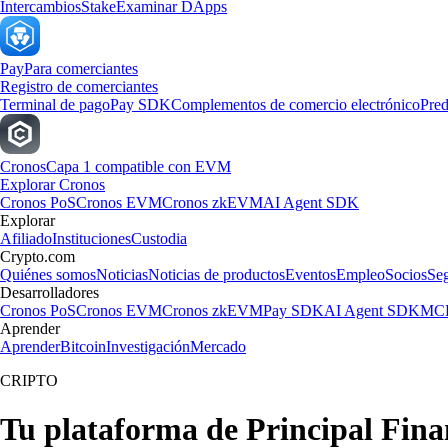
Intercambios
Stake
Examinar DApps
Pay
Para comerciantes
Registro de comerciantes
Terminal de pago
Pay SDK
Complementos de comercio electrónico
Pred
Cronos
Capa 1 compatible con EVM
Explorar Cronos
Cronos PoS
Cronos EVM
Cronos zkEVM
AI Agent SDK
Explorar
Afiliado
Instituciones
Custodia
Crypto.com
Quiénes somos
Noticias
Noticias de productos
Eventos
Empleo
Socios
Se
Desarrolladores
Cronos PoS
Cronos EVM
Cronos zkEVM
Pay SDK
AI Agent SDK
MCP
Aprender
Aprender
Bitcoin
Investigación
Mercado
CRIPTO
Tu plataforma de Principal Fina