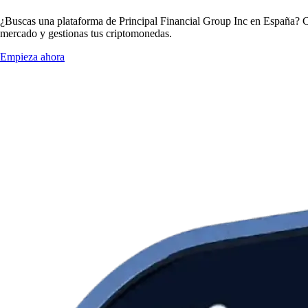
¿Buscas una plataforma de Principal Financial Group Inc en España? Co
mercado y gestionas tus criptomonedas.
Empieza ahora