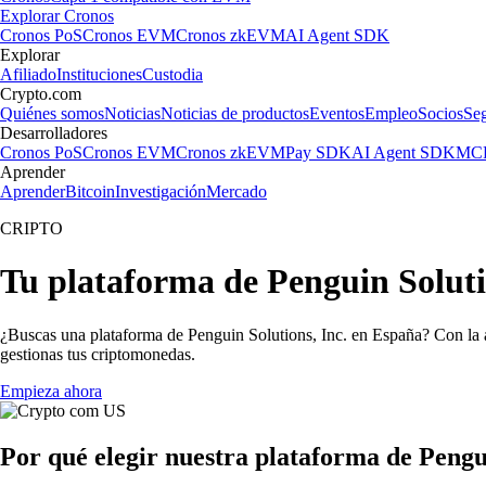
Explorar Cronos
Cronos PoS
Cronos EVM
Cronos zkEVM
AI Agent SDK
Explorar
Afiliado
Instituciones
Custodia
Crypto.com
Quiénes somos
Noticias
Noticias de productos
Eventos
Empleo
Socios
Se
Desarrolladores
Cronos PoS
Cronos EVM
Cronos zkEVM
Pay SDK
AI Agent SDK
MCP
Aprender
Aprender
Bitcoin
Investigación
Mercado
CRIPTO
Tu plataforma de Penguin Solutio
¿Buscas una plataforma de Penguin Solutions, Inc. en España? Con la a
gestionas tus criptomonedas.
Empieza ahora
Por qué elegir nuestra plataforma de Pengui