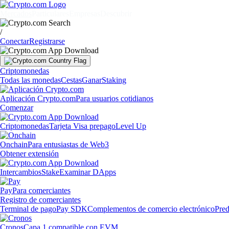
Mercados
Particulares
Empresas
Descubrir
/
Conectar
Registrarse
Criptomonedas
Todas las monedas
Cestas
Ganar
Staking
Aplicación Crypto.com
Para usuarios cotidianos
Comenzar
Criptomonedas
Tarjeta Visa prepago
Level Up
Onchain
Para entusiastas de Web3
Obtener extensión
Intercambios
Stake
Examinar DApps
Pay
Para comerciantes
Registro de comerciantes
Terminal de pago
Pay SDK
Complementos de comercio electrónico
Pred
Cronos
Capa 1 compatible con EVM