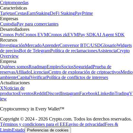
Criptomonedas
Características
Tarjetas
Cestas
Earn
Staking
DeFi Staking
Pay
Prime
Empresas
Custodia
Pay para comerciantes
Desarrolladores
Cronos PoS
Cronos EVM
Cronos zkEVM
Pay SDK
AI Agent SDK
Recursos
Investigación
Mercado
Aprender
Conversor BTC/USD
Glosario
Widgets
de precios
Bot de Telegram
Política de reclamaciones
Asistencia
Crypto
Overview
Empresa
Quiénes somos
Roadmap
Empleo
Socios
Seguridad
Prueba de
reservas
Afiliado
Licencias
Centro de exploración de criptoactivos
Medio
ambiente
Capital
Verificar
Política de conflictos de intereses
Actualizaciones
X
Noticias de
productos
Eventos
Reddit
Discord
Instagram
Facebook
Linkedin
TradingV
iew
Cryptocurrency in Every Wallet™
Copyright © 2024 - 2026 Crypto.com. Todos los derechos reservados.
Términos y condiciones para el EEE
aviso de privacidad
Fees &
Limits
Estado
Preferencias de cookies