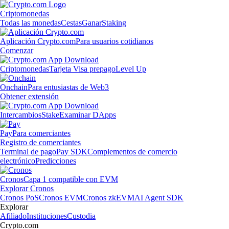
Criptomonedas
Todas las monedas
Cestas
Ganar
Staking
Aplicación Crypto.com
Para usuarios cotidianos
Comenzar
Criptomonedas
Tarjeta Visa prepago
Level Up
Onchain
Para entusiastas de Web3
Obtener extensión
Intercambios
Stake
Examinar DApps
Pay
Para comerciantes
Registro de comerciantes
Terminal de pago
Pay SDK
Complementos de comercio
electrónico
Predicciones
Cronos
Capa 1 compatible con EVM
Explorar Cronos
Cronos PoS
Cronos EVM
Cronos zkEVM
AI Agent SDK
Explorar
Afiliado
Instituciones
Custodia
Crypto.com