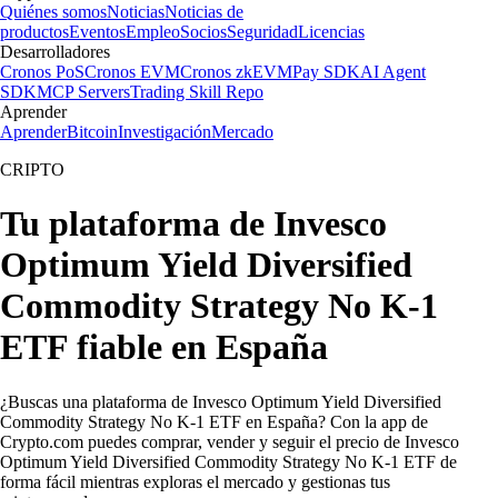
Quiénes somos
Noticias
Noticias de
productos
Eventos
Empleo
Socios
Seguridad
Licencias
Desarrolladores
Cronos PoS
Cronos EVM
Cronos zkEVM
Pay SDK
AI Agent
SDK
MCP Servers
Trading Skill Repo
Aprender
Aprender
Bitcoin
Investigación
Mercado
CRIPTO
Tu plataforma de Invesco
Optimum Yield Diversified
Commodity Strategy No K-1
ETF fiable en España
¿Buscas una plataforma de Invesco Optimum Yield Diversified
Commodity Strategy No K-1 ETF en España? Con la app de
Crypto.com puedes comprar, vender y seguir el precio de Invesco
Optimum Yield Diversified Commodity Strategy No K-1 ETF de
forma fácil mientras exploras el mercado y gestionas tus