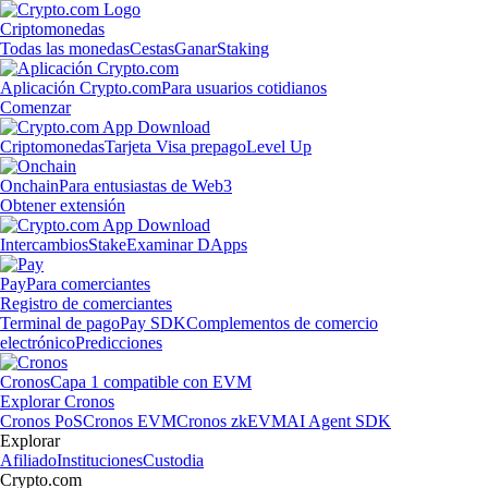
Criptomonedas
Todas las monedas
Cestas
Ganar
Staking
Aplicación Crypto.com
Para usuarios cotidianos
Comenzar
Criptomonedas
Tarjeta Visa prepago
Level Up
Onchain
Para entusiastas de Web3
Obtener extensión
Intercambios
Stake
Examinar DApps
Pay
Para comerciantes
Registro de comerciantes
Terminal de pago
Pay SDK
Complementos de comercio
electrónico
Predicciones
Cronos
Capa 1 compatible con EVM
Explorar Cronos
Cronos PoS
Cronos EVM
Cronos zkEVM
AI Agent SDK
Explorar
Afiliado
Instituciones
Custodia
Crypto.com