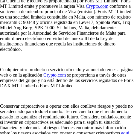
La Cuenta de Efectivo es proporcionada por Foris MT Limited. Foris
MT Limited emite y promueve la tarjeta Visa
Crypto.com
conforme a
su licencia de miembro principal de Visa (emisión). Foris MT Limited
es una sociedad limitada constituida en Malta, con número de registro
mercantil C 90348 y oficina registrada en Level 7, Spinola Park, Triq
Mikiel Ang Borg, SPK 1000, St. Julians, Malta, debidamente
autorizada por la Autoridad de Servicios Financieros de Malta para
emitir dinero electrónico en virtud del anexo III de la Ley de
instituciones financieras que regula las instituciones de dinero
electrónico.
Cualquier otro producto o servicio ofrecido y anunciado en esta página
web o en la aplicación
Crypto.com
se proporciona a través de otras
empresas del grupo y no está dentro de los servicios regulados de Foris
DAX MT Limited o Foris MT Limited.
Conservar criptoactivos u operar con ellos conlleva riesgos y puede no
ser adecuado para todo el mundo. Ten en cuenta que el rendimiento
pasado no garantiza el rendimiento futuro. Considera cuidadosamente
si invertir en criptoactivos es adecuado para ti según tu situación
financiera y tolerancia al riesgo. Puedes encontrar más información
sobre los riesgos asociados con operar o conservar criptoactivos
aquí
.