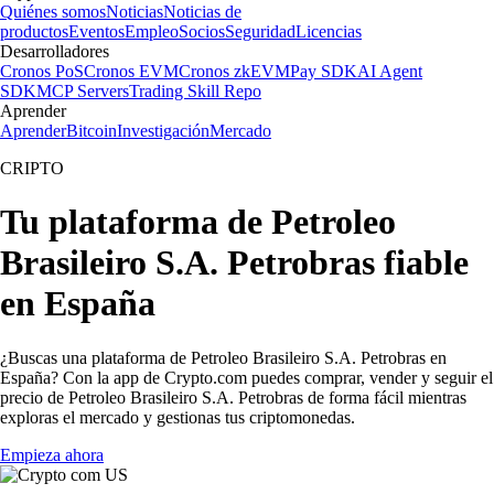
Quiénes somos
Noticias
Noticias de
productos
Eventos
Empleo
Socios
Seguridad
Licencias
Desarrolladores
Cronos PoS
Cronos EVM
Cronos zkEVM
Pay SDK
AI Agent
SDK
MCP Servers
Trading Skill Repo
Aprender
Aprender
Bitcoin
Investigación
Mercado
CRIPTO
Tu plataforma de Petroleo
Brasileiro S.A. Petrobras fiable
en España
¿Buscas una plataforma de Petroleo Brasileiro S.A. Petrobras en
España? Con la app de Crypto.com puedes comprar, vender y seguir el
precio de Petroleo Brasileiro S.A. Petrobras de forma fácil mientras
exploras el mercado y gestionas tus criptomonedas.
Empieza ahora