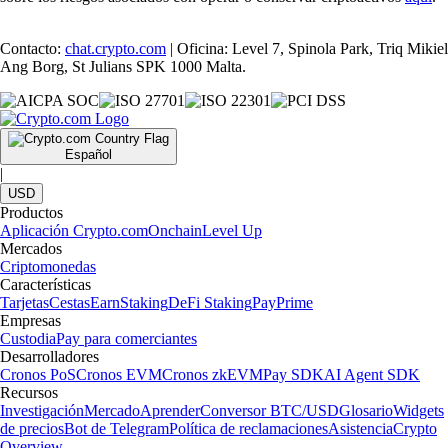
Contacto:
chat.crypto.com
| Oficina: Level 7, Spinola Park, Triq Mikiel
Ang Borg, St Julians SPK 1000 Malta.
Español
|
USD
Productos
Aplicación Crypto.com
Onchain
Level Up
Mercados
Criptomonedas
Características
Tarjetas
Cestas
Earn
Staking
DeFi Staking
Pay
Prime
Empresas
Custodia
Pay para comerciantes
Desarrolladores
Cronos PoS
Cronos EVM
Cronos zkEVM
Pay SDK
AI Agent SDK
Recursos
Investigación
Mercado
Aprender
Conversor BTC/USD
Glosario
Widgets
de precios
Bot de Telegram
Política de reclamaciones
Asistencia
Crypto
Overview