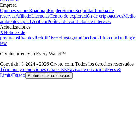
Empresa
Quiénes somos
Roadmap
Empleo
Socios
Seguridad
Prueba de
reservas
Afiliado
Licencias
Centro de exploración de criptoactivos
Medio
ambiente
Capital
Verificar
Política de conflictos de intereses
Actualizaciones
X
Noticias de
productos
Eventos
Reddit
Discord
Instagram
Facebook
Linkedin
TradingV
iew
Cryptocurrency in Every Wallet™
Copyright © 2024 - 2026 Crypto.com. Todos los derechos reservados.
Términos y condiciones para el EEE
aviso de privacidad
Fees &
Limits
Estado
Preferencias de cookies