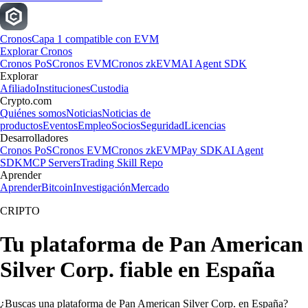
Cronos
Capa 1 compatible con EVM
Explorar Cronos
Cronos PoS
Cronos EVM
Cronos zkEVM
AI Agent SDK
Explorar
Afiliado
Instituciones
Custodia
Crypto.com
Quiénes somos
Noticias
Noticias de
productos
Eventos
Empleo
Socios
Seguridad
Licencias
Desarrolladores
Cronos PoS
Cronos EVM
Cronos zkEVM
Pay SDK
AI Agent
SDK
MCP Servers
Trading Skill Repo
Aprender
Aprender
Bitcoin
Investigación
Mercado
CRIPTO
Tu plataforma de Pan American
Silver Corp. fiable en España
¿Buscas una plataforma de Pan American Silver Corp. en España?