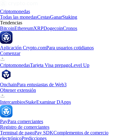
Criptomonedas
Todas las monedas
Cestas
Ganar
Staking
Tendencias
Bitcoin
Ethereum
XRP
Dogecoin
Cronos
Aplicación Crypto.com
Para usuarios cotidianos
Comenzar
Criptomonedas
Tarjeta Visa prepago
Level Up
Onchain
Para entusiastas de Web3
Obtener extensión
Intercambios
Stake
Examinar DApps
Pay
Para comerciantes
Registro de comerciantes
Terminal de pago
Pay SDK
Complementos de comercio
electrónico
Predicciones