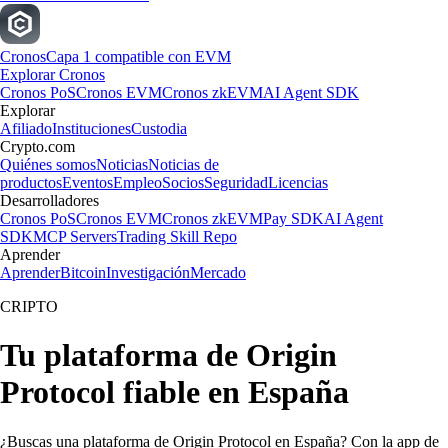
Cronos
Capa 1 compatible con EVM
Explorar Cronos
Cronos PoS
Cronos EVM
Cronos zkEVM
AI Agent SDK
Explorar
Afiliado
Instituciones
Custodia
Crypto.com
Quiénes somos
Noticias
Noticias de
productos
Eventos
Empleo
Socios
Seguridad
Licencias
Desarrolladores
Cronos PoS
Cronos EVM
Cronos zkEVM
Pay SDK
AI Agent
SDK
MCP Servers
Trading Skill Repo
Aprender
Aprender
Bitcoin
Investigación
Mercado
CRIPTO
Tu plataforma de Origin
Protocol fiable en España
¿Buscas una plataforma de Origin Protocol en España? Con la app de