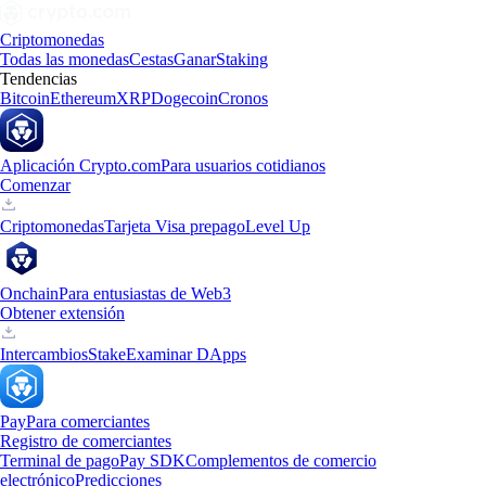
Criptomonedas
Todas las monedas
Cestas
Ganar
Staking
Tendencias
Bitcoin
Ethereum
XRP
Dogecoin
Cronos
Aplicación Crypto.com
Para usuarios cotidianos
Comenzar
Criptomonedas
Tarjeta Visa prepago
Level Up
Onchain
Para entusiastas de Web3
Obtener extensión
Intercambios
Stake
Examinar DApps
Pay
Para comerciantes
Registro de comerciantes
Terminal de pago
Pay SDK
Complementos de comercio
electrónico
Predicciones