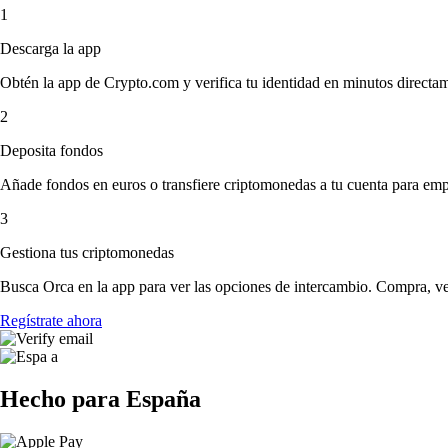
1
Descarga la app
Obtén la app de Crypto.com y verifica tu identidad en minutos directa
2
Deposita fondos
Añade fondos en euros o transfiere criptomonedas a tu cuenta para emp
3
Gestiona tus criptomonedas
Busca Orca en la app para ver las opciones de intercambio. Compra, ve
Regístrate ahora
Hecho para España