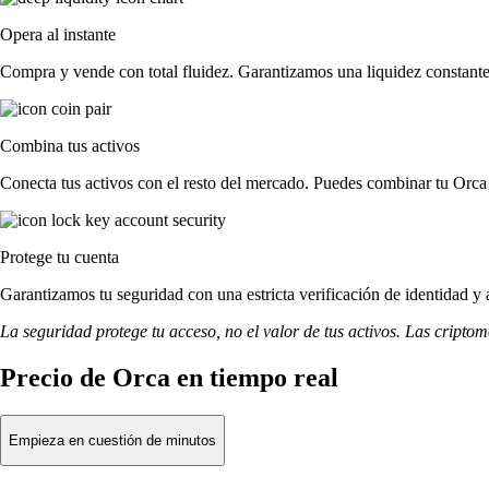
Opera al instante
Compra y vende con total fluidez. Garantizamos una liquidez constante 
Combina tus activos
Conecta tus activos con el resto del mercado. Puedes combinar tu Orca 
Protege tu cuenta
Garantizamos tu seguridad con una estricta verificación de identidad y
La seguridad protege tu acceso, no el valor de tus activos. Las cripto
Precio de Orca en tiempo real
Empieza en cuestión de minutos