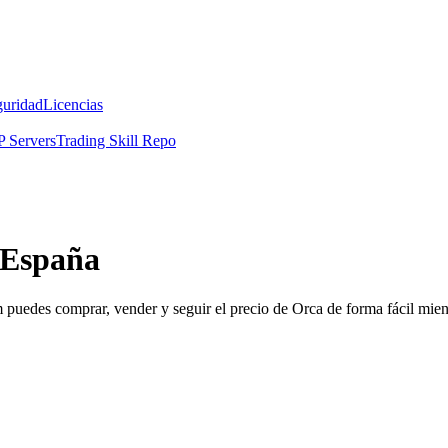
guridad
Licencias
 Servers
Trading Skill Repo
 España
uedes comprar, vender y seguir el precio de Orca de forma fácil mient