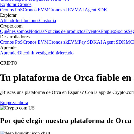
Explorar Cronos
Cronos PoS
Cronos EVM
Cronos zkEVM
AI Agent SDK
Explorar
Afiliado
Instituciones
Custodia
Crypto.com
Quiénes somos
Noticias
Noticias de productos
Eventos
Empleo
Socios
Se
Desarrolladores
Cronos PoS
Cronos EVM
Cronos zkEVM
Pay SDK
AI Agent SDK
MCP
Aprender
Aprender
Bitcoin
Investigación
Mercado
CRIPTO
Tu plataforma de Orca fiable en
¿Buscas una plataforma de Orca en España? Con la app de Crypto.com p
Empieza ahora
Por qué elegir nuestra plataforma de Orca