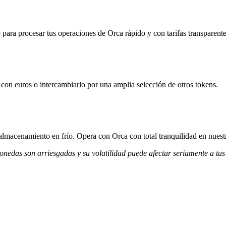
para procesar tus operaciones de Orca rápido y con tarifas transparente
con euros o intercambiarlo por una amplia selección de otros tokens.
 almacenamiento en frío. Opera con Orca con total tranquilidad en nuest
monedas son arriesgadas y su volatilidad puede afectar seriamente a tus