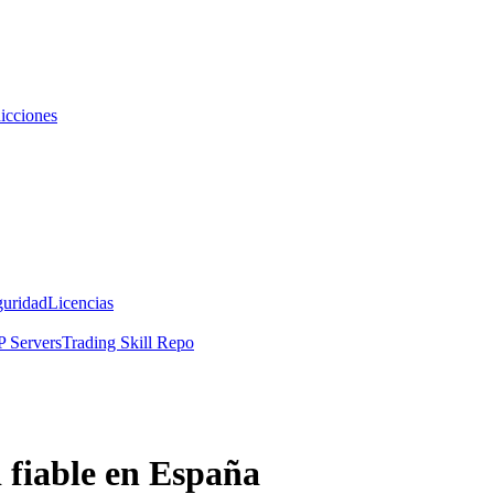
icciones
guridad
Licencias
 Servers
Trading Skill Repo
 fiable en España