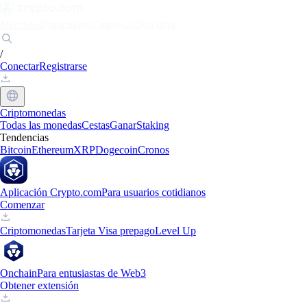
Mercados
Particulares
Empresas
Descubrir
/
Conectar
Registrarse
Criptomonedas
Todas las monedas
Cestas
Ganar
Staking
Tendencias
Bitcoin
Ethereum
XRP
Dogecoin
Cronos
Aplicación Crypto.com
Para usuarios cotidianos
Comenzar
Criptomonedas
Tarjeta Visa prepago
Level Up
Onchain
Para entusiastas de Web3
Obtener extensión