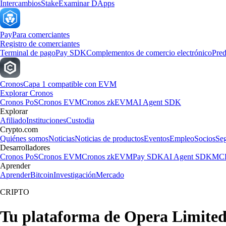
Intercambios
Stake
Examinar DApps
Pay
Para comerciantes
Registro de comerciantes
Terminal de pago
Pay SDK
Complementos de comercio electrónico
Pred
Cronos
Capa 1 compatible con EVM
Explorar Cronos
Cronos PoS
Cronos EVM
Cronos zkEVM
AI Agent SDK
Explorar
Afiliado
Instituciones
Custodia
Crypto.com
Quiénes somos
Noticias
Noticias de productos
Eventos
Empleo
Socios
Se
Desarrolladores
Cronos PoS
Cronos EVM
Cronos zkEVM
Pay SDK
AI Agent SDK
MCP
Aprender
Aprender
Bitcoin
Investigación
Mercado
CRIPTO
Tu plataforma de Opera Limited