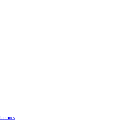
icciones