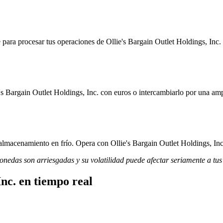
ara procesar tus operaciones de Ollie's Bargain Outlet Holdings, Inc. r
's Bargain Outlet Holdings, Inc. con euros o intercambiarlo por una amp
almacenamiento en frío. Opera con Ollie's Bargain Outlet Holdings, Inc.
monedas son arriesgadas y su volatilidad puede afectar seriamente a tus
Inc. en tiempo real