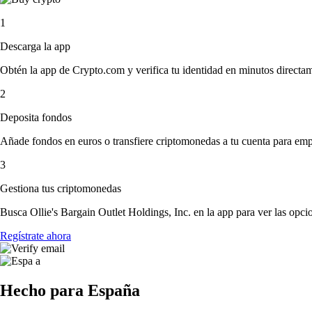
1
Descarga la app
Obtén la app de Crypto.com y verifica tu identidad en minutos directa
2
Deposita fondos
Añade fondos en euros o transfiere criptomonedas a tu cuenta para emp
3
Gestiona tus criptomonedas
Busca Ollie's Bargain Outlet Holdings, Inc. en la app para ver las opc
Regístrate ahora
Hecho para España