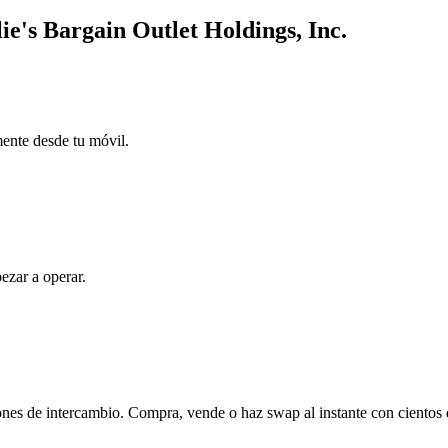
ie's Bargain Outlet Holdings, Inc.
mente desde tu móvil.
ezar a operar.
iones de intercambio. Compra, vende o haz swap al instante con cientos 