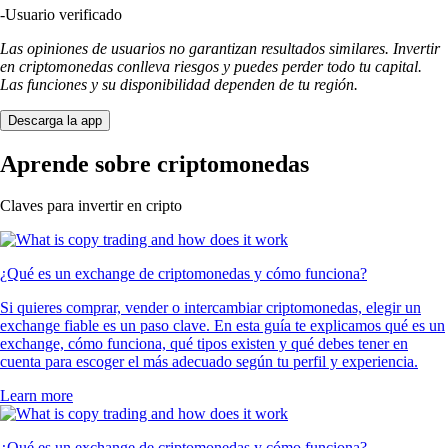
-
Usuario verificado
Las opiniones de usuarios no garantizan resultados similares. Invertir
en criptomonedas conlleva riesgos y puedes perder todo tu capital.
Las funciones y su disponibilidad dependen de tu región.
Descarga la app
Aprende sobre criptomonedas
Claves para invertir en cripto
¿Qué es un exchange de criptomonedas y cómo funciona?
Si quieres comprar, vender o intercambiar criptomonedas, elegir un
exchange fiable es un paso clave. En esta guía te explicamos qué es un
exchange, cómo funciona, qué tipos existen y qué debes tener en
cuenta para escoger el más adecuado según tu perfil y experiencia.
Learn more
¿Qué es un exchange de criptomonedas y cómo funciona?