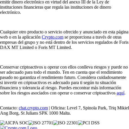
emitir dinero electrónico en virtud del anexo III de la Ley de
instituciones financieras que regula las instituciones de dinero
electrónico.
Cualquier otro producto o servicio ofrecido y anunciado en esta página
web o en la aplicación
Crypto.com
se proporciona a través de otras
empresas del grupo y no está dentro de los servicios regulados de Foris
DAX MT Limited o Foris MT Limited.
Conservar criptoactivos u operar con ellos conlleva riesgos y puede no
ser adecuado para todo el mundo. Ten en cuenta que el rendimiento
pasado no garantiza el rendimiento futuro. Considera cuidadosamente
si invertir en criptoactivos es adecuado para ti según tu situación
financiera y tolerancia al riesgo. Puedes encontrar más información
sobre los riesgos asociados con operar o conservar criptoactivos
aquí
.
Contacto:
chat.crypto.com
| Oficina: Level 7, Spinola Park, Triq Mikiel
Ang Borg, St Julians SPK 1000 Malta.