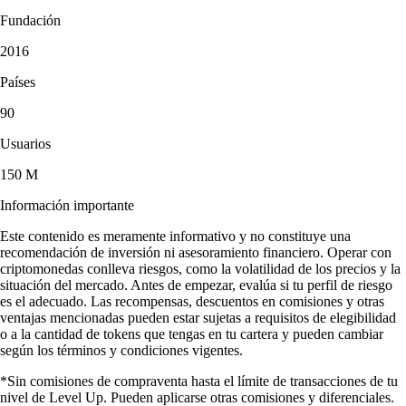
Fundación
2016
Países
90
Usuarios
150 M
Información importante
Este contenido es meramente informativo y no constituye una
recomendación de inversión ni asesoramiento financiero. Operar con
criptomonedas conlleva riesgos, como la volatilidad de los precios y la
situación del mercado. Antes de empezar, evalúa si tu perfil de riesgo
es el adecuado. Las recompensas, descuentos en comisiones y otras
ventajas mencionadas pueden estar sujetas a requisitos de elegibilidad
o a la cantidad de tokens que tengas en tu cartera y pueden cambiar
según los términos y condiciones vigentes.
*Sin comisiones de compraventa hasta el límite de transacciones de tu
nivel de Level Up. Pueden aplicarse otras comisiones y diferenciales.