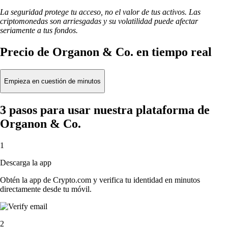
La seguridad protege tu acceso, no el valor de tus activos. Las
criptomonedas son arriesgadas y su volatilidad puede afectar
seriamente a tus fondos.
Precio de Organon & Co. en tiempo real
Empieza en cuestión de minutos
3 pasos para usar nuestra plataforma de
Organon & Co.
1
Descarga la app
Obtén la app de Crypto.com y verifica tu identidad en minutos
directamente desde tu móvil.
2