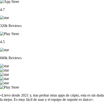
4.7
320k Reviews
4.5
660k Reviews
«Llevo desde 2021 y, tras probar otras apps de cripto, esta es sin duda
la mejor. Es muy fácil de usar y el equipo de soporte es único».