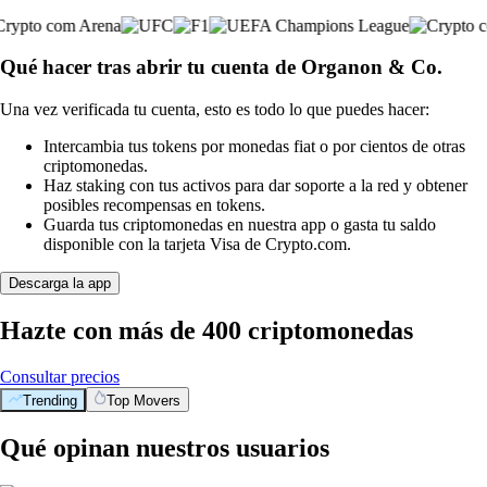
Qué hacer tras abrir tu cuenta de Organon & Co.
Una vez verificada tu cuenta, esto es todo lo que puedes hacer:
Intercambia tus tokens por monedas fiat o por cientos de otras
criptomonedas.
Haz staking con tus activos para dar soporte a la red y obtener
posibles recompensas en tokens.
Guarda tus criptomonedas en nuestra app o gasta tu saldo
disponible con la tarjeta Visa de Crypto.com.
Descarga la app
Hazte con más de 400 criptomonedas
Consultar precios
Trending
Top Movers
Qué opinan nuestros usuarios