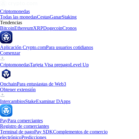
Criptomonedas
Todas las monedas
Cestas
Ganar
Staking
Tendencias
Bitcoin
Ethereum
XRP
Dogecoin
Cronos
Aplicación Crypto.com
Para usuarios cotidianos
Comenzar
Criptomonedas
Tarjeta Visa prepago
Level Up
Onchain
Para entusiastas de Web3
Obtener extensión
Intercambios
Stake
Examinar DApps
Pay
Para comerciantes
Registro de comerciantes
Terminal de pago
Pay SDK
Complementos de comercio
electrónico
Predicciones