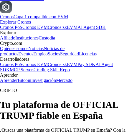
Cronos
Capa 1 compatible con EVM
Explorar Cronos
Cronos PoS
Cronos EVM
Cronos zkEVM
AI Agent SDK
Explorar
Afiliado
Instituciones
Custodia
Crypto.com
Quiénes somos
Noticias
Noticias de
productos
Eventos
Empleo
Socios
Seguridad
Licencias
Desarrolladores
Cronos PoS
Cronos EVM
Cronos zkEVM
Pay SDK
AI Agent
SDK
MCP Servers
Trading Skill Repo
Aprender
Aprender
Bitcoin
Investigación
Mercado
CRIPTO
Tu plataforma de OFFICIAL
TRUMP fiable en España
¿Buscas una plataforma de OFFICIAL TRUMP en España? Con la