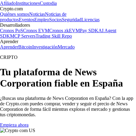
Afiliado
Instituciones
Custodia
Crypto.com
Quiénes somos
Noticias
Noticias de
productos
Eventos
Empleo
Socios
Seguridad
Licencias
Desarrolladores
Cronos PoS
Cronos EVM
Cronos zkEVM
Pay SDK
AI Agent
SDK
MCP Servers
Trading Skill Repo
Aprender
Aprender
Bitcoin
Investigación
Mercado
CRIPTO
Tu plataforma de News
Corporation fiable en España
¿Buscas una plataforma de News Corporation en España? Con la app
de Crypto.com puedes comprar, vender y seguir el precio de News
Corporation de forma fácil mientras exploras el mercado y gestionas
tus criptomonedas.
Empieza ahora