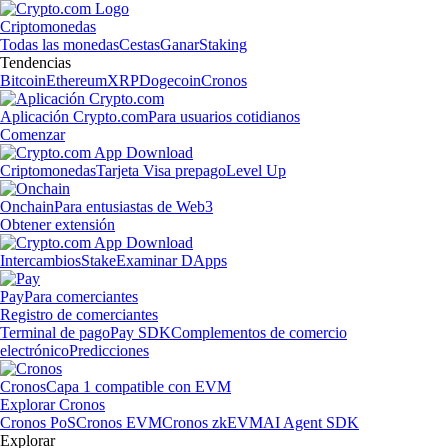
Criptomonedas
Todas las monedas
Cestas
Ganar
Staking
Tendencias
Bitcoin
Ethereum
XRP
Dogecoin
Cronos
Aplicación Crypto.com
Para usuarios cotidianos
Comenzar
Criptomonedas
Tarjeta Visa prepago
Level Up
Onchain
Para entusiastas de Web3
Obtener extensión
Intercambios
Stake
Examinar DApps
Pay
Para comerciantes
Registro de comerciantes
Terminal de pago
Pay SDK
Complementos de comercio
electrónico
Predicciones
Cronos
Capa 1 compatible con EVM
Explorar Cronos
Cronos PoS
Cronos EVM
Cronos zkEVM
AI Agent SDK
Explorar