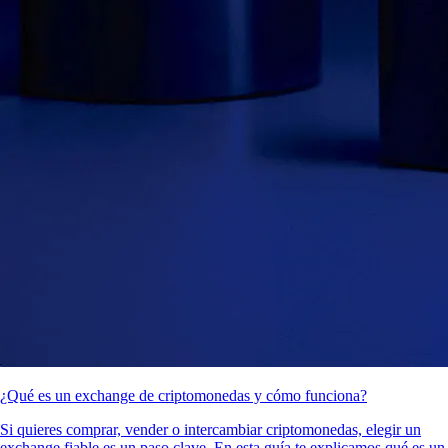
¿Qué es un exchange de criptomonedas y cómo funciona?
Si quieres comprar, vender o intercambiar criptomonedas, elegir un
exchange fiable es un paso clave. En esta guía te explicamos qué es un