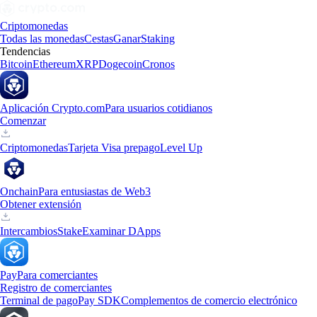
Criptomonedas
Todas las monedas
Cestas
Ganar
Staking
Tendencias
Bitcoin
Ethereum
XRP
Dogecoin
Cronos
Aplicación Crypto.com
Para usuarios cotidianos
Comenzar
Criptomonedas
Tarjeta Visa prepago
Level Up
Onchain
Para entusiastas de Web3
Obtener extensión
Intercambios
Stake
Examinar DApps
Pay
Para comerciantes
Registro de comerciantes
Terminal de pago
Pay SDK
Complementos de comercio electrónico