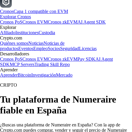
Cronos
Capa 1 compatible con EVM
Explorar Cronos
Cronos PoS
Cronos EVM
Cronos zkEVM
AI Agent SDK
Explorar
Afiliado
Instituciones
Custodia
Crypto.com
Quiénes somos
Noticias
Noticias de
productos
Eventos
Empleo
Socios
Seguridad
Licencias
Desarrolladores
Cronos PoS
Cronos EVM
Cronos zkEVM
Pay SDK
AI Agent
SDK
MCP Servers
Trading Skill Repo
Aprender
Aprender
Bitcoin
Investigación
Mercado
CRIPTO
Tu plataforma de Numeraire
fiable en España
¿Buscas una plataforma de Numeraire en España? Con la app de
Crypto.com puedes comprar, vender y seguir el precio de Numeraire