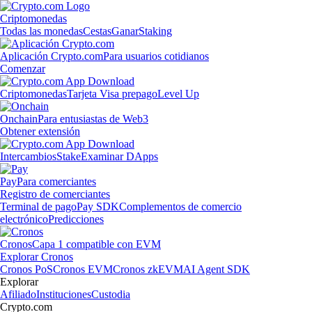
Criptomonedas
Todas las monedas
Cestas
Ganar
Staking
Aplicación Crypto.com
Para usuarios cotidianos
Comenzar
Criptomonedas
Tarjeta Visa prepago
Level Up
Onchain
Para entusiastas de Web3
Obtener extensión
Intercambios
Stake
Examinar DApps
Pay
Para comerciantes
Registro de comerciantes
Terminal de pago
Pay SDK
Complementos de comercio
electrónico
Predicciones
Cronos
Capa 1 compatible con EVM
Explorar Cronos
Cronos PoS
Cronos EVM
Cronos zkEVM
AI Agent SDK
Explorar
Afiliado
Instituciones
Custodia
Crypto.com