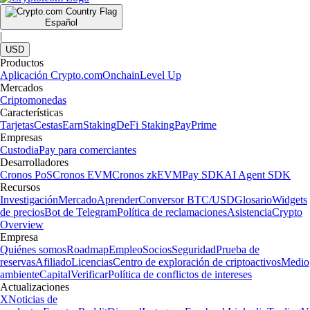
Español
|
USD
Productos
Aplicación Crypto.com
Onchain
Level Up
Mercados
Criptomonedas
Características
Tarjetas
Cestas
Earn
Staking
DeFi Staking
Pay
Prime
Empresas
Custodia
Pay para comerciantes
Desarrolladores
Cronos PoS
Cronos EVM
Cronos zkEVM
Pay SDK
AI Agent SDK
Recursos
Investigación
Mercado
Aprender
Conversor BTC/USD
Glosario
Widgets
de precios
Bot de Telegram
Política de reclamaciones
Asistencia
Crypto
Overview
Empresa
Quiénes somos
Roadmap
Empleo
Socios
Seguridad
Prueba de
reservas
Afiliado
Licencias
Centro de exploración de criptoactivos
Medio
ambiente
Capital
Verificar
Política de conflictos de intereses
Actualizaciones
X
Noticias de