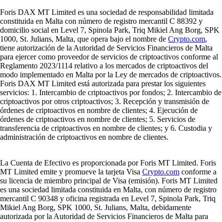
Foris DAX MT Limited es una sociedad de responsabilidad limitada
constituida en Malta con número de registro mercantil C 88392 y
domicilio social en Level 7, Spinola Park, Triq Mikiel Ang Borg, SPK
1000, St. Julians, Malta, que opera bajo el nombre de
Crypto.com
,
tiene autorización de la Autoridad de Servicios Financieros de Malta
para ejercer como proveedor de servicios de criptoactivos conforme al
Reglamento 2023/1114 relativo a los mercados de criptoactivos del
modo implementado en Malta por la Ley de mercados de criptoactivos.
Foris DAX MT Limited está autorizada para prestar los siguientes
servicios: 1. Intercambio de criptoactivos por fondos; 2. Intercambio de
criptoactivos por otros criptoactivos; 3. Recepción y transmisión de
órdenes de criptoactivos en nombre de clientes; 4. Ejecución de
órdenes de criptoactivos en nombre de clientes; 5. Servicios de
transferencia de criptoactivos en nombre de clientes; y 6. Custodia y
administración de criptoactivos en nombre de clientes.
La Cuenta de Efectivo es proporcionada por Foris MT Limited. Foris
MT Limited emite y promueve la tarjeta Visa
Crypto.com
conforme a
su licencia de miembro principal de Visa (emisión). Foris MT Limited
es una sociedad limitada constituida en Malta, con número de registro
mercantil C 90348 y oficina registrada en Level 7, Spinola Park, Triq
Mikiel Ang Borg, SPK 1000, St. Julians, Malta, debidamente
autorizada por la Autoridad de Servicios Financieros de Malta para