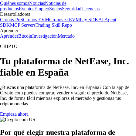
Quiénes somos
Noticias
Noticias de
productos
Eventos
Empleo
Socios
Seguridad
Licencias
Desarrolladores
Cronos PoS
Cronos EVM
Cronos zkEVM
Pay SDK
AI Agent
SDK
MCP Servers
Trading Skill Repo
Aprender
Aprender
Bitcoin
Investigación
Mercado
CRIPTO
Tu plataforma de NetEase, Inc.
fiable en España
¿Buscas una plataforma de NetEase, Inc. en España? Con la app de
Crypto.com puedes comprar, vender y seguir el precio de NetEase,
Inc. de forma fácil mientras exploras el mercado y gestionas tus
criptomonedas.
Empieza ahora
Por qué elegir nuestra plataforma de