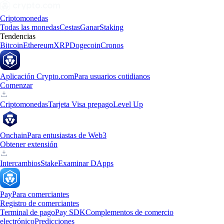
Criptomonedas
Todas las monedas
Cestas
Ganar
Staking
Tendencias
Bitcoin
Ethereum
XRP
Dogecoin
Cronos
Aplicación Crypto.com
Para usuarios cotidianos
Comenzar
Criptomonedas
Tarjeta Visa prepago
Level Up
Onchain
Para entusiastas de Web3
Obtener extensión
Intercambios
Stake
Examinar DApps
Pay
Para comerciantes
Registro de comerciantes
Terminal de pago
Pay SDK
Complementos de comercio
electrónico
Predicciones