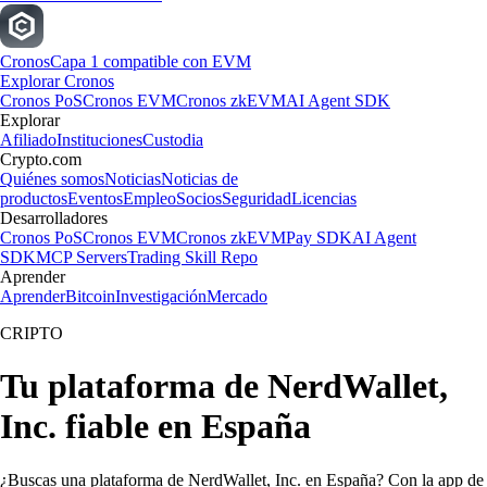
Cronos
Capa 1 compatible con EVM
Explorar Cronos
Cronos PoS
Cronos EVM
Cronos zkEVM
AI Agent SDK
Explorar
Afiliado
Instituciones
Custodia
Crypto.com
Quiénes somos
Noticias
Noticias de
productos
Eventos
Empleo
Socios
Seguridad
Licencias
Desarrolladores
Cronos PoS
Cronos EVM
Cronos zkEVM
Pay SDK
AI Agent
SDK
MCP Servers
Trading Skill Repo
Aprender
Aprender
Bitcoin
Investigación
Mercado
CRIPTO
Tu plataforma de NerdWallet,
Inc. fiable en España
¿Buscas una plataforma de NerdWallet, Inc. en España? Con la app de