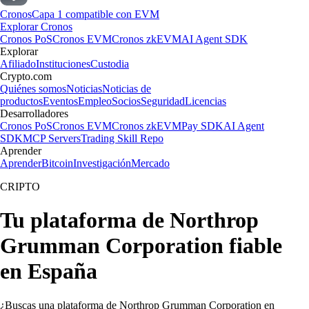
Cronos
Capa 1 compatible con EVM
Explorar Cronos
Cronos PoS
Cronos EVM
Cronos zkEVM
AI Agent SDK
Explorar
Afiliado
Instituciones
Custodia
Crypto.com
Quiénes somos
Noticias
Noticias de
productos
Eventos
Empleo
Socios
Seguridad
Licencias
Desarrolladores
Cronos PoS
Cronos EVM
Cronos zkEVM
Pay SDK
AI Agent
SDK
MCP Servers
Trading Skill Repo
Aprender
Aprender
Bitcoin
Investigación
Mercado
CRIPTO
Tu plataforma de Northrop
Grumman Corporation fiable
en España
¿Buscas una plataforma de Northrop Grumman Corporation en