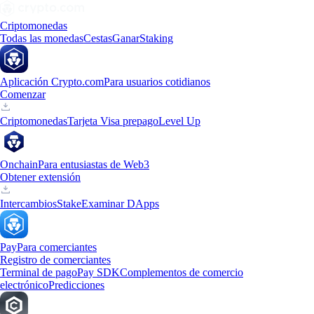
Criptomonedas
Todas las monedas
Cestas
Ganar
Staking
Aplicación Crypto.com
Para usuarios cotidianos
Comenzar
Criptomonedas
Tarjeta Visa prepago
Level Up
Onchain
Para entusiastas de Web3
Obtener extensión
Intercambios
Stake
Examinar DApps
Pay
Para comerciantes
Registro de comerciantes
Terminal de pago
Pay SDK
Complementos de comercio
electrónico
Predicciones