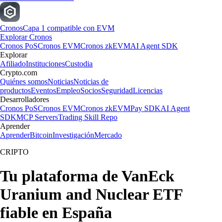
Cronos
Capa 1 compatible con EVM
Explorar Cronos
Cronos PoS
Cronos EVM
Cronos zkEVM
AI Agent SDK
Explorar
Afiliado
Instituciones
Custodia
Crypto.com
Quiénes somos
Noticias
Noticias de
productos
Eventos
Empleo
Socios
Seguridad
Licencias
Desarrolladores
Cronos PoS
Cronos EVM
Cronos zkEVM
Pay SDK
AI Agent
SDK
MCP Servers
Trading Skill Repo
Aprender
Aprender
Bitcoin
Investigación
Mercado
CRIPTO
Tu plataforma de VanEck
Uranium and Nuclear ETF
fiable en España