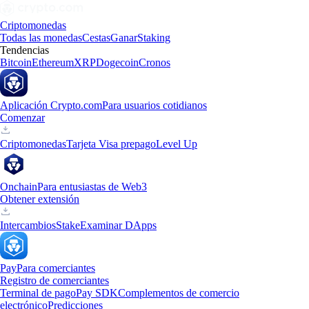
Criptomonedas
Todas las monedas
Cestas
Ganar
Staking
Tendencias
Bitcoin
Ethereum
XRP
Dogecoin
Cronos
Aplicación Crypto.com
Para usuarios cotidianos
Comenzar
Criptomonedas
Tarjeta Visa prepago
Level Up
Onchain
Para entusiastas de Web3
Obtener extensión
Intercambios
Stake
Examinar DApps
Pay
Para comerciantes
Registro de comerciantes
Terminal de pago
Pay SDK
Complementos de comercio
electrónico
Predicciones