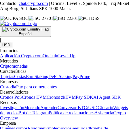
Contacto:
chat.crypto.com
| Oficina: Level 7, Spinola Park, Triq Mikiel
Ang Borg, St Julians SPK 1000 Malta.
Español
|
USD
Productos
Aplicación Crypto.com
Onchain
Level Up
Mercados
Criptomonedas
Características
Tarjetas
Cestas
Earn
Staking
DeFi Staking
Pay
Prime
Empresas
Custodia
Pay para comerciantes
Desarrolladores
Cronos PoS
Cronos EVM
Cronos zkEVM
Pay SDK
AI Agent SDK
Recursos
Investigación
Mercado
Aprender
Conversor BTC/USD
Glosario
Widgets
de precios
Bot de Telegram
Política de reclamaciones
Asistencia
Crypto
Overview
Empresa
Quiénes somos
Roadmap
Empleo
Socios
Seguridad
Prueba de