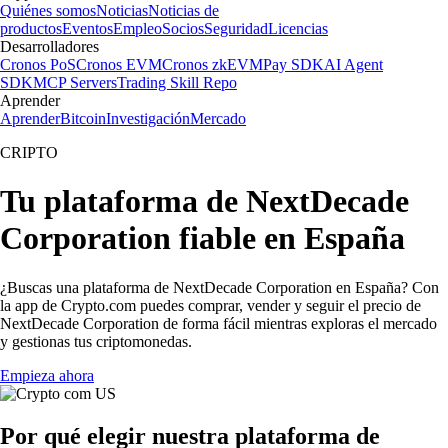
Quiénes somos
Noticias
Noticias de
productos
Eventos
Empleo
Socios
Seguridad
Licencias
Desarrolladores
Cronos PoS
Cronos EVM
Cronos zkEVM
Pay SDK
AI Agent
SDK
MCP Servers
Trading Skill Repo
Aprender
Aprender
Bitcoin
Investigación
Mercado
CRIPTO
Tu plataforma de NextDecade
Corporation fiable en España
¿Buscas una plataforma de NextDecade Corporation en España? Con
la app de Crypto.com puedes comprar, vender y seguir el precio de
NextDecade Corporation de forma fácil mientras exploras el mercado
y gestionas tus criptomonedas.
Empieza ahora
Por qué elegir nuestra plataforma de