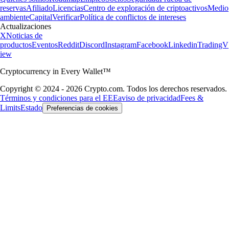
reservas
Afiliado
Licencias
Centro de exploración de criptoactivos
Medio
ambiente
Capital
Verificar
Política de conflictos de intereses
Actualizaciones
X
Noticias de
productos
Eventos
Reddit
Discord
Instagram
Facebook
Linkedin
TradingV
iew
Cryptocurrency in Every Wallet™
Copyright © 2024 - 2026 Crypto.com. Todos los derechos reservados.
Términos y condiciones para el EEE
aviso de privacidad
Fees &
Limits
Estado
Preferencias de cookies