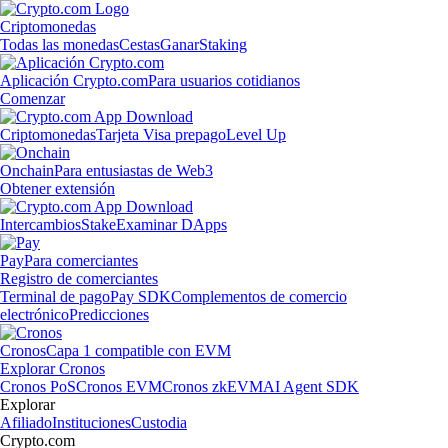
Criptomonedas
Todas las monedas
Cestas
Ganar
Staking
Aplicación Crypto.com
Para usuarios cotidianos
Comenzar
Criptomonedas
Tarjeta Visa prepago
Level Up
Onchain
Para entusiastas de Web3
Obtener extensión
Intercambios
Stake
Examinar DApps
Pay
Para comerciantes
Registro de comerciantes
Terminal de pago
Pay SDK
Complementos de comercio
electrónico
Predicciones
Cronos
Capa 1 compatible con EVM
Explorar Cronos
Cronos PoS
Cronos EVM
Cronos zkEVM
AI Agent SDK
Explorar
Afiliado
Instituciones
Custodia
Crypto.com