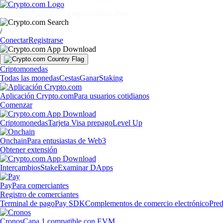
Mercados
Particulares
Empresas
Descubrir
/
Conectar
Registrarse
Criptomonedas
Todas las monedas
Cestas
Ganar
Staking
Aplicación Crypto.com
Para usuarios cotidianos
Comenzar
Criptomonedas
Tarjeta Visa prepago
Level Up
Onchain
Para entusiastas de Web3
Obtener extensión
Intercambios
Stake
Examinar DApps
Pay
Para comerciantes
Registro de comerciantes
Terminal de pago
Pay SDK
Complementos de comercio electrónico
Pred
Cronos
Capa 1 compatible con EVM