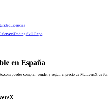
guridad
Licencias
 Servers
Trading Skill Repo
able en España
.com puedes comprar, vender y seguir el precio de MultiversX de forma
iversX