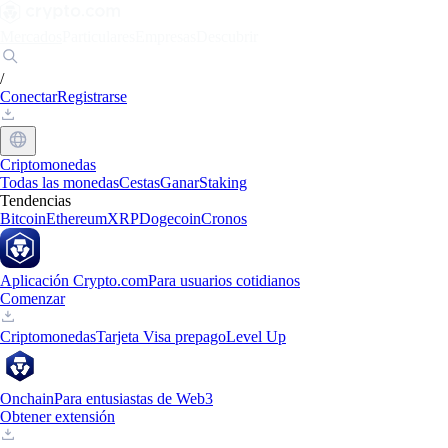
Mercados
Particulares
Empresas
Descubrir
/
Conectar
Registrarse
Criptomonedas
Todas las monedas
Cestas
Ganar
Staking
Tendencias
Bitcoin
Ethereum
XRP
Dogecoin
Cronos
Aplicación Crypto.com
Para usuarios cotidianos
Comenzar
Criptomonedas
Tarjeta Visa prepago
Level Up
Onchain
Para entusiastas de Web3
Obtener extensión