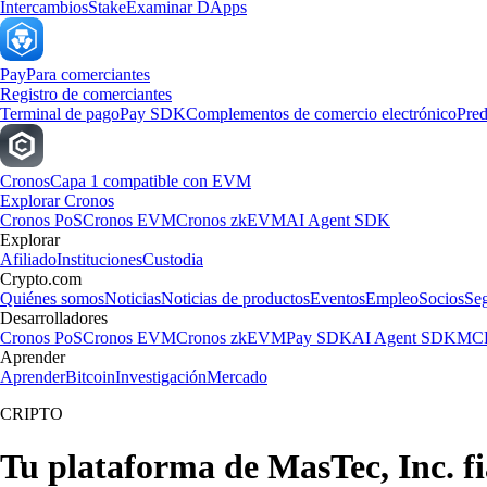
Intercambios
Stake
Examinar DApps
Pay
Para comerciantes
Registro de comerciantes
Terminal de pago
Pay SDK
Complementos de comercio electrónico
Pred
Cronos
Capa 1 compatible con EVM
Explorar Cronos
Cronos PoS
Cronos EVM
Cronos zkEVM
AI Agent SDK
Explorar
Afiliado
Instituciones
Custodia
Crypto.com
Quiénes somos
Noticias
Noticias de productos
Eventos
Empleo
Socios
Se
Desarrolladores
Cronos PoS
Cronos EVM
Cronos zkEVM
Pay SDK
AI Agent SDK
MCP
Aprender
Aprender
Bitcoin
Investigación
Mercado
CRIPTO
Tu plataforma de MasTec, Inc. f