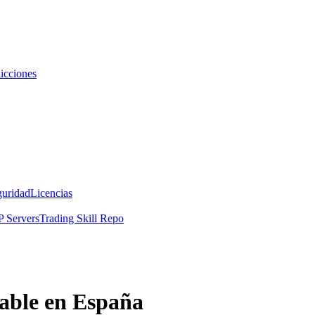
icciones
guridad
Licencias
 Servers
Trading Skill Repo
iable en España