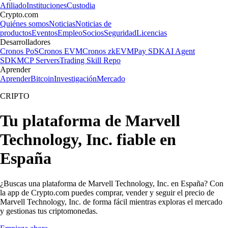
Afiliado
Instituciones
Custodia
Crypto.com
Quiénes somos
Noticias
Noticias de
productos
Eventos
Empleo
Socios
Seguridad
Licencias
Desarrolladores
Cronos PoS
Cronos EVM
Cronos zkEVM
Pay SDK
AI Agent
SDK
MCP Servers
Trading Skill Repo
Aprender
Aprender
Bitcoin
Investigación
Mercado
CRIPTO
Tu plataforma de Marvell
Technology, Inc. fiable en
España
¿Buscas una plataforma de Marvell Technology, Inc. en España? Con
la app de Crypto.com puedes comprar, vender y seguir el precio de
Marvell Technology, Inc. de forma fácil mientras exploras el mercado
y gestionas tus criptomonedas.