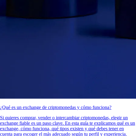
¿Qué es un exchange de criptomonedas y cómo funciona?
Si quieres comprar, vender o intercambiar criptomonedas, elegir un
exchange fiable es un paso clave. En esta guía te explicamos qué es un
exchange, cómo funciona, qué tipos existen y qué debes tener en
cuenta para escoger el más adecuado según tu perfil y experiencia.