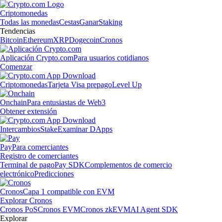
Criptomonedas
Todas las monedas
Cestas
Ganar
Staking
Tendencias
Bitcoin
Ethereum
XRP
Dogecoin
Cronos
Aplicación Crypto.com
Para usuarios cotidianos
Comenzar
Criptomonedas
Tarjeta Visa prepago
Level Up
Onchain
Para entusiastas de Web3
Obtener extensión
Intercambios
Stake
Examinar DApps
Pay
Para comerciantes
Registro de comerciantes
Terminal de pago
Pay SDK
Complementos de comercio
electrónico
Predicciones
Cronos
Capa 1 compatible con EVM
Explorar Cronos
Cronos PoS
Cronos EVM
Cronos zkEVM
AI Agent SDK
Explorar