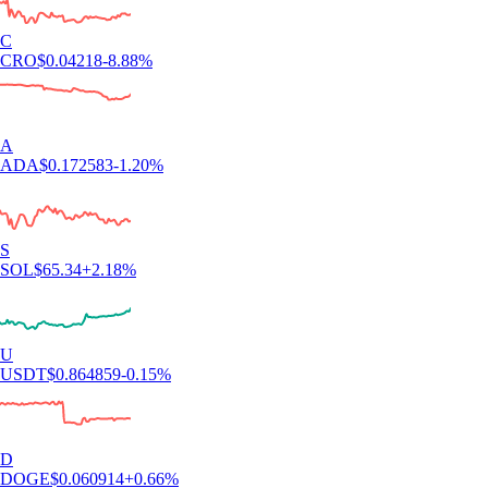
C
CRO
$
0.04218
-8.88
%
A
ADA
$
0.172583
-1.20
%
S
SOL
$
65.34
+
2.18
%
U
USDT
$
0.864859
-0.15
%
D
DOGE
$
0.060914
+
0.66
%