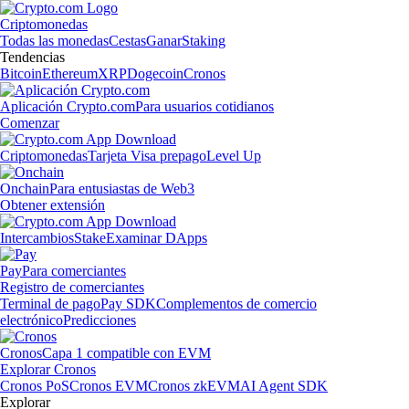
Criptomonedas
Todas las monedas
Cestas
Ganar
Staking
Tendencias
Bitcoin
Ethereum
XRP
Dogecoin
Cronos
Aplicación Crypto.com
Para usuarios cotidianos
Comenzar
Criptomonedas
Tarjeta Visa prepago
Level Up
Onchain
Para entusiastas de Web3
Obtener extensión
Intercambios
Stake
Examinar DApps
Pay
Para comerciantes
Registro de comerciantes
Terminal de pago
Pay SDK
Complementos de comercio
electrónico
Predicciones
Cronos
Capa 1 compatible con EVM
Explorar Cronos
Cronos PoS
Cronos EVM
Cronos zkEVM
AI Agent SDK
Explorar