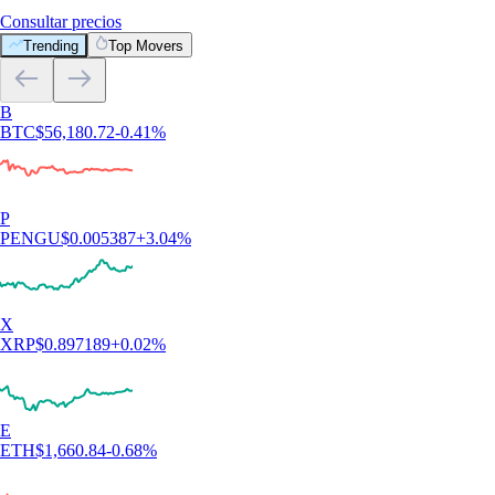
Consultar precios
Trending
Top Movers
B
BTC
$
56,180.72
-0.41
%
P
PENGU
$
0.005387
+
3.04
%
X
XRP
$
0.897189
+
0.02
%
E
ETH
$
1,660.84
-0.68
%