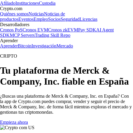
Afiliado
Instituciones
Custodia
Crypto.com
Quiénes somos
Noticias
Noticias de
productos
Eventos
Empleo
Socios
Seguridad
Licencias
Desarrolladores
Cronos PoS
Cronos EVM
Cronos zkEVM
Pay SDK
AI Agent
SDK
MCP Servers
Trading Skill Repo
Aprender
Aprender
Bitcoin
Investigación
Mercado
CRIPTO
Tu plataforma de Merck &
Company, Inc. fiable en España
¿Buscas una plataforma de Merck & Company, Inc. en España? Con
la app de Crypto.com puedes comprar, vender y seguir el precio de
Merck & Company, Inc. de forma fácil mientras exploras el mercado y
gestionas tus criptomonedas.
Empieza ahora