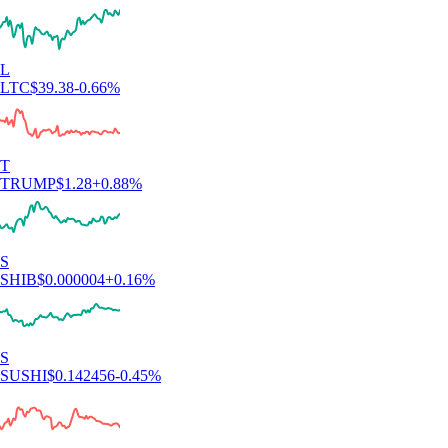
L
LTC
$
39.38
-0.66
%
T
TRUMP
$
1.28
+
0.88
%
S
SHIB
$
0.000004
+
0.16
%
S
SUSHI
$
0.142456
-0.45
%