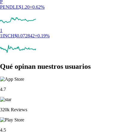
P
PENDLE
$
1.20
+
0.62
%
1
1INCH
$
0.072842
+
0.19
%
Qué opinan nuestros usuarios
4.7
320k Reviews
4.5