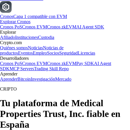
Cronos
Capa 1 compatible con EVM
Explorar Cronos
Cronos PoS
Cronos EVM
Cronos zkEVM
AI Agent SDK
Explorar
Afiliado
Instituciones
Custodia
Crypto.com
Quiénes somos
Noticias
Noticias de
productos
Eventos
Empleo
Socios
Seguridad
Licencias
Desarrolladores
Cronos PoS
Cronos EVM
Cronos zkEVM
Pay SDK
AI Agent
SDK
MCP Servers
Trading Skill Repo
Aprender
Aprender
Bitcoin
Investigación
Mercado
CRIPTO
Tu plataforma de Medical
Properties Trust, Inc. fiable en
España