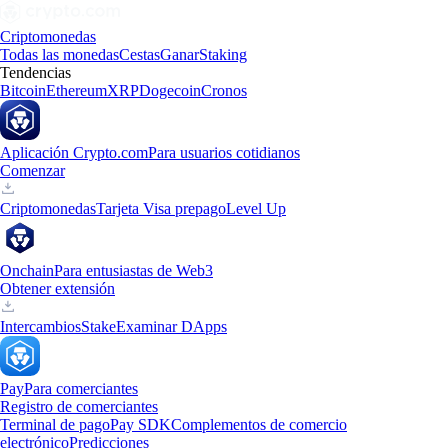
Criptomonedas
Todas las monedas
Cestas
Ganar
Staking
Tendencias
Bitcoin
Ethereum
XRP
Dogecoin
Cronos
Aplicación Crypto.com
Para usuarios cotidianos
Comenzar
Criptomonedas
Tarjeta Visa prepago
Level Up
Onchain
Para entusiastas de Web3
Obtener extensión
Intercambios
Stake
Examinar DApps
Pay
Para comerciantes
Registro de comerciantes
Terminal de pago
Pay SDK
Complementos de comercio
electrónico
Predicciones