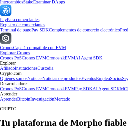
Intercambios
Stake
Examinar DApps
Pay
Para comerciantes
Registro de comerciantes
Terminal de pago
Pay SDK
Complementos de comercio electrónico
Pred
Cronos
Capa 1 compatible con EVM
Explorar Cronos
Cronos PoS
Cronos EVM
Cronos zkEVM
AI Agent SDK
Explorar
Afiliado
Instituciones
Custodia
Crypto.com
Quiénes somos
Noticias
Noticias de productos
Eventos
Empleo
Socios
Se
Desarrolladores
Cronos PoS
Cronos EVM
Cronos zkEVM
Pay SDK
AI Agent SDK
MCP
Aprender
Aprender
Bitcoin
Investigación
Mercado
CRIPTO
Tu plataforma de Morpho fiable