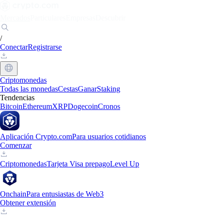
Mercados
Particulares
Empresas
Descubrir
/
Conectar
Registrarse
Criptomonedas
Todas las monedas
Cestas
Ganar
Staking
Tendencias
Bitcoin
Ethereum
XRP
Dogecoin
Cronos
Aplicación Crypto.com
Para usuarios cotidianos
Comenzar
Criptomonedas
Tarjeta Visa prepago
Level Up
Onchain
Para entusiastas de Web3
Obtener extensión