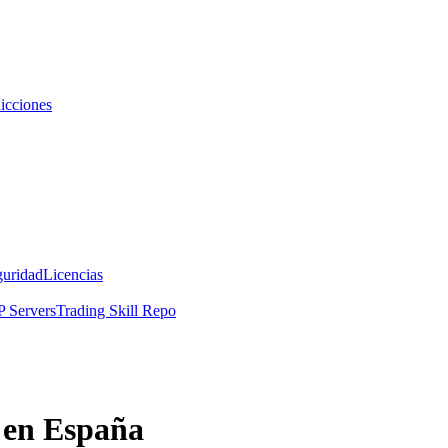
icciones
guridad
Licencias
 Servers
Trading Skill Repo
 en España