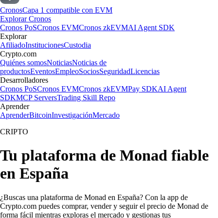
Cronos
Capa 1 compatible con EVM
Explorar Cronos
Cronos PoS
Cronos EVM
Cronos zkEVM
AI Agent SDK
Explorar
Afiliado
Instituciones
Custodia
Crypto.com
Quiénes somos
Noticias
Noticias de
productos
Eventos
Empleo
Socios
Seguridad
Licencias
Desarrolladores
Cronos PoS
Cronos EVM
Cronos zkEVM
Pay SDK
AI Agent
SDK
MCP Servers
Trading Skill Repo
Aprender
Aprender
Bitcoin
Investigación
Mercado
CRIPTO
Tu plataforma de Monad fiable
en España
¿Buscas una plataforma de Monad en España? Con la app de
Crypto.com puedes comprar, vender y seguir el precio de Monad de
forma fácil mientras exploras el mercado y gestionas tus