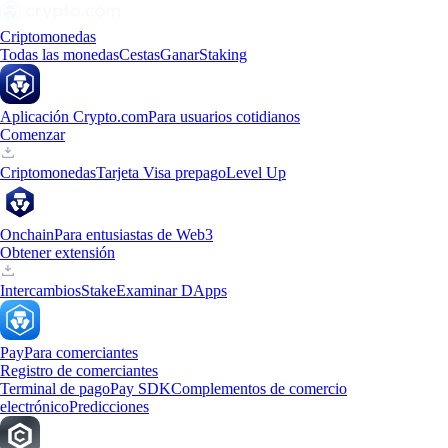
Criptomonedas
Todas las monedas
Cestas
Ganar
Staking
Aplicación Crypto.com
Para usuarios cotidianos
Comenzar
Criptomonedas
Tarjeta Visa prepago
Level Up
Onchain
Para entusiastas de Web3
Obtener extensión
Intercambios
Stake
Examinar DApps
Pay
Para comerciantes
Registro de comerciantes
Terminal de pago
Pay SDK
Complementos de comercio
electrónico
Predicciones