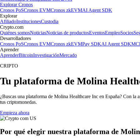
Explorar Cronos
Cronos PoS
Cronos EVM
Cronos zkEVM
AI Agent SDK
Explorar
Afiliado
Instituciones
Custodia
Crypto.com
Quiénes somos
Noticias
Noticias de productos
Eventos
Empleo
Socios
Se
Desarrolladores
Cronos PoS
Cronos EVM
Cronos zkEVM
Pay SDK
AI Agent SDK
MCP
Aprender
Aprender
Bitcoin
Investigación
Mercado
CRIPTO
Tu plataforma de Molina Healthc
¿Buscas una plataforma de Molina Healthcare Inc en España? Con la ap
tus criptomonedas.
Empieza ahora
Por qué elegir nuestra plataforma de Moli