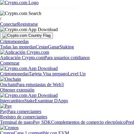
Mercados
Particulares
Empresas
Descubrir
/
Conectar
Registrarse
Criptomonedas
Todas las monedas
Cestas
Ganar
Staking
Aplicación Crypto.com
Para usuarios cotidianos
Comenzar
Criptomonedas
Tarjeta Visa prepago
Level Up
Onchain
Para entusiastas de Web3
Obtener extensión
Intercambios
Stake
Examinar DApps
Pay
Para comerciantes
Registro de comerciantes
Terminal de pago
Pay SDK
Complementos de comercio electrónico
Pred
Cronos
Capa 1 compatible con EVM