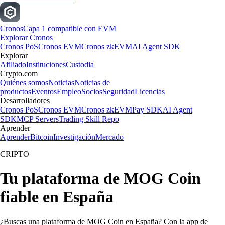
Cronos
Capa 1 compatible con EVM
Explorar Cronos
Cronos PoS
Cronos EVM
Cronos zkEVM
AI Agent SDK
Explorar
Afiliado
Instituciones
Custodia
Crypto.com
Quiénes somos
Noticias
Noticias de
productos
Eventos
Empleo
Socios
Seguridad
Licencias
Desarrolladores
Cronos PoS
Cronos EVM
Cronos zkEVM
Pay SDK
AI Agent
SDK
MCP Servers
Trading Skill Repo
Aprender
Aprender
Bitcoin
Investigación
Mercado
CRIPTO
Tu plataforma de MOG Coin
fiable en España
¿Buscas una plataforma de MOG Coin en España? Con la app de