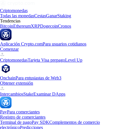
Criptomonedas
Todas las monedas
Cestas
Ganar
Staking
Tendencias
Bitcoin
Ethereum
XRP
Dogecoin
Cronos
Aplicación Crypto.com
Para usuarios cotidianos
Comenzar
Criptomonedas
Tarjeta Visa prepago
Level Up
Onchain
Para entusiastas de Web3
Obtener extensión
Intercambios
Stake
Examinar DApps
Pay
Para comerciantes
Registro de comerciantes
Terminal de pago
Pay SDK
Complementos de comercio
electrónico
Predicciones