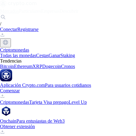
Mercados
Particulares
Empresas
Descubrir
/
Conectar
Registrarse
Criptomonedas
Todas las monedas
Cestas
Ganar
Staking
Tendencias
Bitcoin
Ethereum
XRP
Dogecoin
Cronos
Aplicación Crypto.com
Para usuarios cotidianos
Comenzar
Criptomonedas
Tarjeta Visa prepago
Level Up
Onchain
Para entusiastas de Web3
Obtener extensión