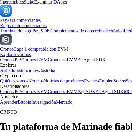
Intercambios
Stake
Examinar DApps
Pay
Para comerciantes
Registro de comerciantes
Terminal de pago
Pay SDK
Complementos de comercio electrónico
Pred
Cronos
Capa 1 compatible con EVM
Explorar Cronos
Cronos PoS
Cronos EVM
Cronos zkEVM
AI Agent SDK
Explorar
Afiliado
Instituciones
Custodia
Crypto.com
Quiénes somos
Noticias
Noticias de productos
Eventos
Empleo
Socios
Se
Desarrolladores
Cronos PoS
Cronos EVM
Cronos zkEVM
Pay SDK
AI Agent SDK
MCP
Aprender
Aprender
Bitcoin
Investigación
Mercado
CRIPTO
Tu plataforma de Marinade fiab