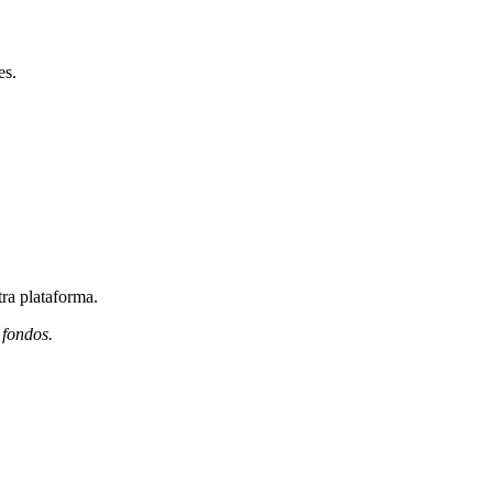
es.
tra plataforma.
 fondos.