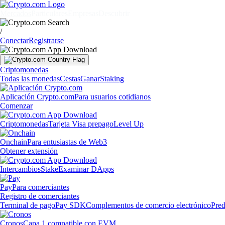
Mercados
Particulares
Empresas
Descubrir
/
Conectar
Registrarse
Criptomonedas
Todas las monedas
Cestas
Ganar
Staking
Aplicación Crypto.com
Para usuarios cotidianos
Comenzar
Criptomonedas
Tarjeta Visa prepago
Level Up
Onchain
Para entusiastas de Web3
Obtener extensión
Intercambios
Stake
Examinar DApps
Pay
Para comerciantes
Registro de comerciantes
Terminal de pago
Pay SDK
Complementos de comercio electrónico
Pred
Cronos
Capa 1 compatible con EVM