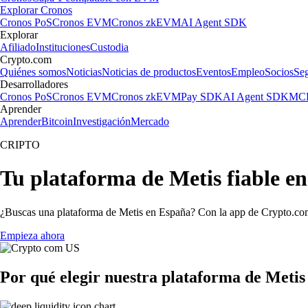
Explorar Cronos
Cronos PoS
Cronos EVM
Cronos zkEVM
AI Agent SDK
Explorar
Afiliado
Instituciones
Custodia
Crypto.com
Quiénes somos
Noticias
Noticias de productos
Eventos
Empleo
Socios
Se
Desarrolladores
Cronos PoS
Cronos EVM
Cronos zkEVM
Pay SDK
AI Agent SDK
MCP
Aprender
Aprender
Bitcoin
Investigación
Mercado
CRIPTO
Tu plataforma de Metis fiable e
¿Buscas una plataforma de Metis en España? Con la app de Crypto.com p
Empieza ahora
Por qué elegir nuestra plataforma de Metis