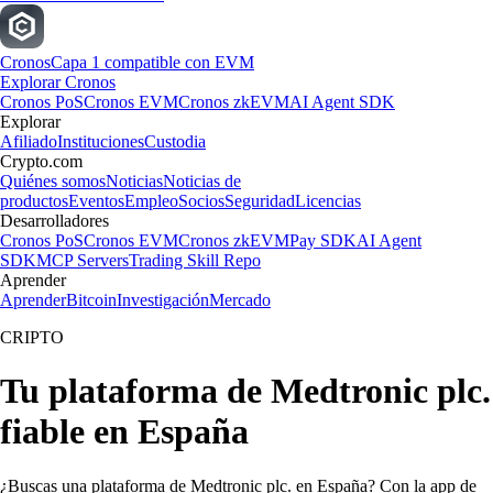
Cronos
Capa 1 compatible con EVM
Explorar Cronos
Cronos PoS
Cronos EVM
Cronos zkEVM
AI Agent SDK
Explorar
Afiliado
Instituciones
Custodia
Crypto.com
Quiénes somos
Noticias
Noticias de
productos
Eventos
Empleo
Socios
Seguridad
Licencias
Desarrolladores
Cronos PoS
Cronos EVM
Cronos zkEVM
Pay SDK
AI Agent
SDK
MCP Servers
Trading Skill Repo
Aprender
Aprender
Bitcoin
Investigación
Mercado
CRIPTO
Tu plataforma de Medtronic plc.
fiable en España
¿Buscas una plataforma de Medtronic plc. en España? Con la app de