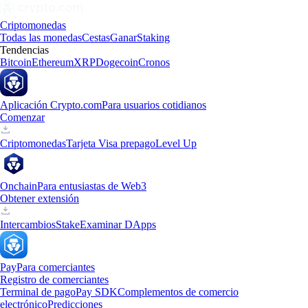
Criptomonedas
Todas las monedas
Cestas
Ganar
Staking
Tendencias
Bitcoin
Ethereum
XRP
Dogecoin
Cronos
Aplicación Crypto.com
Para usuarios cotidianos
Comenzar
Criptomonedas
Tarjeta Visa prepago
Level Up
Onchain
Para entusiastas de Web3
Obtener extensión
Intercambios
Stake
Examinar DApps
Pay
Para comerciantes
Registro de comerciantes
Terminal de pago
Pay SDK
Complementos de comercio
electrónico
Predicciones