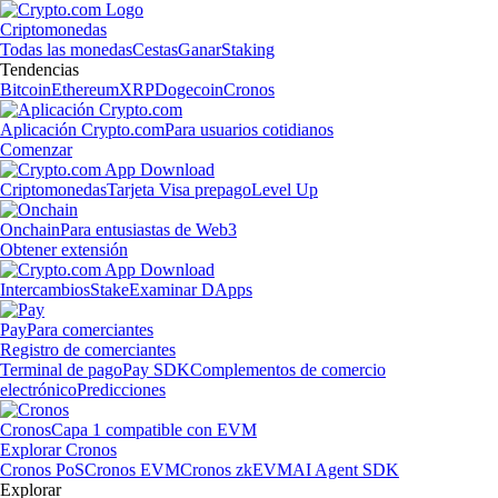
Criptomonedas
Todas las monedas
Cestas
Ganar
Staking
Tendencias
Bitcoin
Ethereum
XRP
Dogecoin
Cronos
Aplicación Crypto.com
Para usuarios cotidianos
Comenzar
Criptomonedas
Tarjeta Visa prepago
Level Up
Onchain
Para entusiastas de Web3
Obtener extensión
Intercambios
Stake
Examinar DApps
Pay
Para comerciantes
Registro de comerciantes
Terminal de pago
Pay SDK
Complementos de comercio
electrónico
Predicciones
Cronos
Capa 1 compatible con EVM
Explorar Cronos
Cronos PoS
Cronos EVM
Cronos zkEVM
AI Agent SDK
Explorar