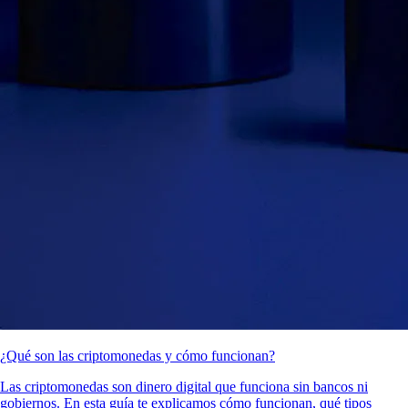
¿Qué son las criptomonedas y cómo funcionan?
Las criptomonedas son dinero digital que funciona sin bancos ni
gobiernos. En esta guía te explicamos cómo funcionan, qué tipos