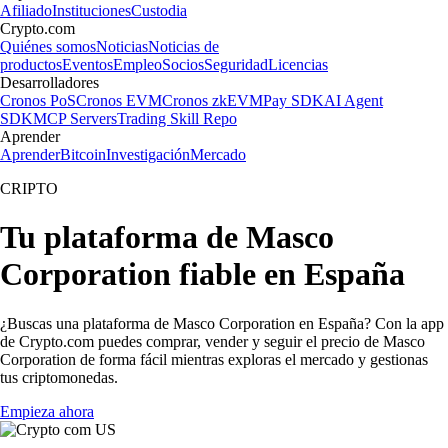
Afiliado
Instituciones
Custodia
Crypto.com
Quiénes somos
Noticias
Noticias de
productos
Eventos
Empleo
Socios
Seguridad
Licencias
Desarrolladores
Cronos PoS
Cronos EVM
Cronos zkEVM
Pay SDK
AI Agent
SDK
MCP Servers
Trading Skill Repo
Aprender
Aprender
Bitcoin
Investigación
Mercado
CRIPTO
Tu plataforma de Masco
Corporation fiable en España
¿Buscas una plataforma de Masco Corporation en España? Con la app
de Crypto.com puedes comprar, vender y seguir el precio de Masco
Corporation de forma fácil mientras exploras el mercado y gestionas
tus criptomonedas.
Empieza ahora