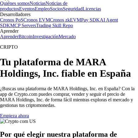
Quiénes somos
Noticias
Noticias de
productos
Eventos
Empleo
Socios
Seguridad
Licencias
Desarrolladores
Cronos PoS
Cronos EVM
Cronos zkEVM
Pay SDK
AI Agent
SDK
MCP Servers
Trading Skill Repo
Aprender
Aprender
Bitcoin
Investigación
Mercado
CRIPTO
Tu plataforma de MARA
Holdings, Inc. fiable en España
¿Buscas una plataforma de MARA Holdings, Inc. en España? Con la
app de Crypto.com puedes comprar, vender y seguir el precio de
MARA Holdings, Inc. de forma fácil mientras exploras el mercado y
gestionas tus criptomonedas.
Empieza ahora
Por qué elegir nuestra plataforma de