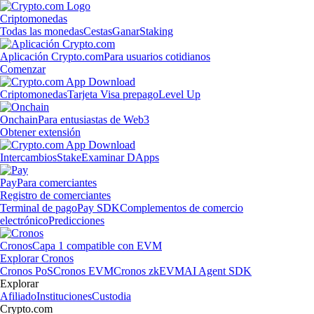
Criptomonedas
Todas las monedas
Cestas
Ganar
Staking
Aplicación Crypto.com
Para usuarios cotidianos
Comenzar
Criptomonedas
Tarjeta Visa prepago
Level Up
Onchain
Para entusiastas de Web3
Obtener extensión
Intercambios
Stake
Examinar DApps
Pay
Para comerciantes
Registro de comerciantes
Terminal de pago
Pay SDK
Complementos de comercio
electrónico
Predicciones
Cronos
Capa 1 compatible con EVM
Explorar Cronos
Cronos PoS
Cronos EVM
Cronos zkEVM
AI Agent SDK
Explorar
Afiliado
Instituciones
Custodia
Crypto.com