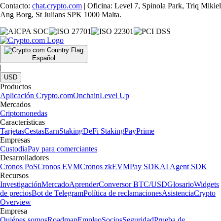
Contacto:
chat.crypto.com
| Oficina: Level 7, Spinola Park, Triq Mikiel
Ang Borg, St Julians SPK 1000 Malta.
Español
|
USD
Productos
Aplicación Crypto.com
Onchain
Level Up
Mercados
Criptomonedas
Características
Tarjetas
Cestas
Earn
Staking
DeFi Staking
Pay
Prime
Empresas
Custodia
Pay para comerciantes
Desarrolladores
Cronos PoS
Cronos EVM
Cronos zkEVM
Pay SDK
AI Agent SDK
Recursos
Investigación
Mercado
Aprender
Conversor BTC/USD
Glosario
Widgets
de precios
Bot de Telegram
Política de reclamaciones
Asistencia
Crypto
Overview
Empresa
Quiénes somos
Roadmap
Empleo
Socios
Seguridad
Prueba de