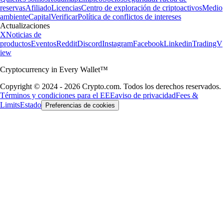
reservas
Afiliado
Licencias
Centro de exploración de criptoactivos
Medio
ambiente
Capital
Verificar
Política de conflictos de intereses
Actualizaciones
X
Noticias de
productos
Eventos
Reddit
Discord
Instagram
Facebook
Linkedin
TradingV
iew
Cryptocurrency in Every Wallet™
Copyright © 2024 - 2026 Crypto.com. Todos los derechos reservados.
Términos y condiciones para el EEE
aviso de privacidad
Fees &
Limits
Estado
Preferencias de cookies