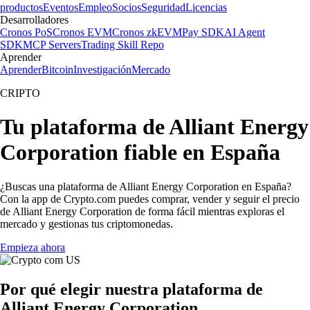
productos
Eventos
Empleo
Socios
Seguridad
Licencias
Desarrolladores
Cronos PoS
Cronos EVM
Cronos zkEVM
Pay SDK
AI Agent
SDK
MCP Servers
Trading Skill Repo
Aprender
Aprender
Bitcoin
Investigación
Mercado
CRIPTO
Tu plataforma de Alliant Energy
Corporation fiable en España
¿Buscas una plataforma de Alliant Energy Corporation en España?
Con la app de Crypto.com puedes comprar, vender y seguir el precio
de Alliant Energy Corporation de forma fácil mientras exploras el
mercado y gestionas tus criptomonedas.
Empieza ahora
Por qué elegir nuestra plataforma de
Alliant Energy Corporation