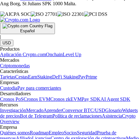
Ang Borg, St Julians SPK 1000 Malta.
Español
|
USD
Productos
Aplicación Crypto.com
Onchain
Level Up
Mercados
Criptomonedas
Características
Tarjetas
Cestas
Earn
Staking
DeFi Staking
Pay
Prime
Empresas
Custodia
Pay para comerciantes
Desarrolladores
Cronos PoS
Cronos EVM
Cronos zkEVM
Pay SDK
AI Agent SDK
Recursos
Investigación
Mercado
Aprender
Conversor BTC/USD
Glosario
Widgets
de precios
Bot de Telegram
Política de reclamaciones
Asistencia
Crypto
Overview
Empresa
Quiénes somos
Roadmap
Empleo
Socios
Seguridad
Prueba de
reservas
Afiliado
Licencias
Centro de exploración de criptoactivos
Medio