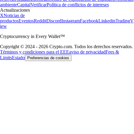
ambiente
Capital
Verificar
Política de conflictos de intereses
Actualizaciones
X
Noticias de
productos
Eventos
Reddit
Discord
Instagram
Facebook
Linkedin
TradingV
iew
Cryptocurrency in Every Wallet™
Copyright © 2024 - 2026 Crypto.com. Todos los derechos reservados.
Términos y condiciones para el EEE
aviso de privacidad
Fees &
Limits
Estado
Preferencias de cookies