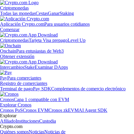
Criptomonedas
Todas las monedas
Cestas
Ganar
Staking
Aplicación Crypto.com
Para usuarios cotidianos
Comenzar
Criptomonedas
Tarjeta Visa prepago
Level Up
Onchain
Para entusiastas de Web3
Obtener extensión
Intercambios
Stake
Examinar DApps
Pay
Para comerciantes
Registro de comerciantes
Terminal de pago
Pay SDK
Complementos de comercio electrónico
Cronos
Capa 1 compatible con EVM
Explorar Cronos
Cronos PoS
Cronos EVM
Cronos zkEVM
AI Agent SDK
Explorar
Afiliado
Instituciones
Custodia
Crypto.com
Quiénes somos
Noticias
Noticias de