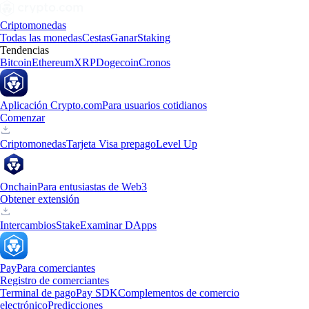
Criptomonedas
Todas las monedas
Cestas
Ganar
Staking
Tendencias
Bitcoin
Ethereum
XRP
Dogecoin
Cronos
Aplicación Crypto.com
Para usuarios cotidianos
Comenzar
Criptomonedas
Tarjeta Visa prepago
Level Up
Onchain
Para entusiastas de Web3
Obtener extensión
Intercambios
Stake
Examinar DApps
Pay
Para comerciantes
Registro de comerciantes
Terminal de pago
Pay SDK
Complementos de comercio
electrónico
Predicciones