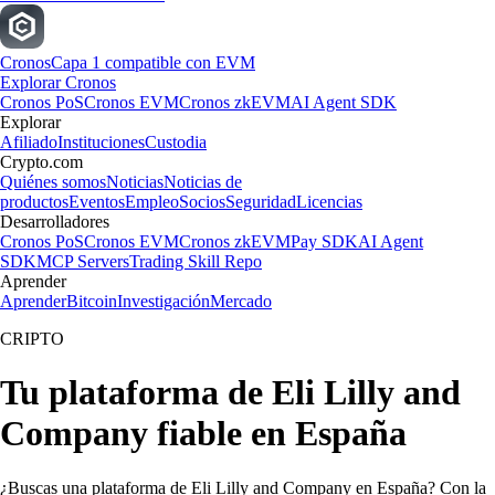
Cronos
Capa 1 compatible con EVM
Explorar Cronos
Cronos PoS
Cronos EVM
Cronos zkEVM
AI Agent SDK
Explorar
Afiliado
Instituciones
Custodia
Crypto.com
Quiénes somos
Noticias
Noticias de
productos
Eventos
Empleo
Socios
Seguridad
Licencias
Desarrolladores
Cronos PoS
Cronos EVM
Cronos zkEVM
Pay SDK
AI Agent
SDK
MCP Servers
Trading Skill Repo
Aprender
Aprender
Bitcoin
Investigación
Mercado
CRIPTO
Tu plataforma de Eli Lilly and
Company fiable en España
¿Buscas una plataforma de Eli Lilly and Company en España? Con la