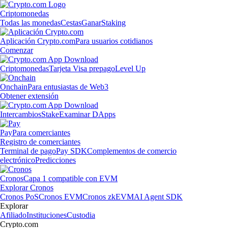
Criptomonedas
Todas las monedas
Cestas
Ganar
Staking
Aplicación Crypto.com
Para usuarios cotidianos
Comenzar
Criptomonedas
Tarjeta Visa prepago
Level Up
Onchain
Para entusiastas de Web3
Obtener extensión
Intercambios
Stake
Examinar DApps
Pay
Para comerciantes
Registro de comerciantes
Terminal de pago
Pay SDK
Complementos de comercio
electrónico
Predicciones
Cronos
Capa 1 compatible con EVM
Explorar Cronos
Cronos PoS
Cronos EVM
Cronos zkEVM
AI Agent SDK
Explorar
Afiliado
Instituciones
Custodia
Crypto.com