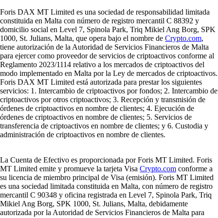
Foris DAX MT Limited es una sociedad de responsabilidad limitada
constituida en Malta con número de registro mercantil C 88392 y
domicilio social en Level 7, Spinola Park, Triq Mikiel Ang Borg, SPK
1000, St. Julians, Malta, que opera bajo el nombre de
Crypto.com
,
tiene autorización de la Autoridad de Servicios Financieros de Malta
para ejercer como proveedor de servicios de criptoactivos conforme al
Reglamento 2023/1114 relativo a los mercados de criptoactivos del
modo implementado en Malta por la Ley de mercados de criptoactivos.
Foris DAX MT Limited está autorizada para prestar los siguientes
servicios: 1. Intercambio de criptoactivos por fondos; 2. Intercambio de
criptoactivos por otros criptoactivos; 3. Recepción y transmisión de
órdenes de criptoactivos en nombre de clientes; 4. Ejecución de
órdenes de criptoactivos en nombre de clientes; 5. Servicios de
transferencia de criptoactivos en nombre de clientes; y 6. Custodia y
administración de criptoactivos en nombre de clientes.
La Cuenta de Efectivo es proporcionada por Foris MT Limited. Foris
MT Limited emite y promueve la tarjeta Visa
Crypto.com
conforme a
su licencia de miembro principal de Visa (emisión). Foris MT Limited
es una sociedad limitada constituida en Malta, con número de registro
mercantil C 90348 y oficina registrada en Level 7, Spinola Park, Triq
Mikiel Ang Borg, SPK 1000, St. Julians, Malta, debidamente
autorizada por la Autoridad de Servicios Financieros de Malta para