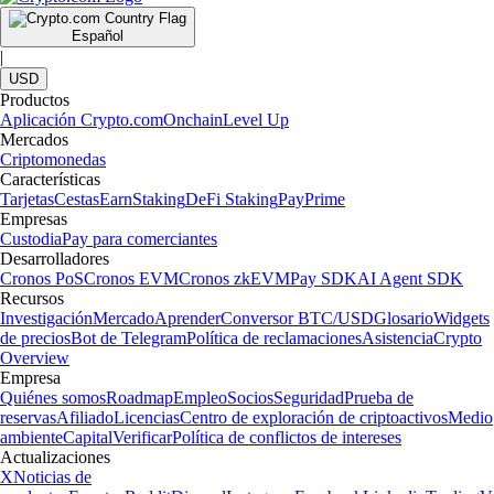
Español
|
USD
Productos
Aplicación Crypto.com
Onchain
Level Up
Mercados
Criptomonedas
Características
Tarjetas
Cestas
Earn
Staking
DeFi Staking
Pay
Prime
Empresas
Custodia
Pay para comerciantes
Desarrolladores
Cronos PoS
Cronos EVM
Cronos zkEVM
Pay SDK
AI Agent SDK
Recursos
Investigación
Mercado
Aprender
Conversor BTC/USD
Glosario
Widgets
de precios
Bot de Telegram
Política de reclamaciones
Asistencia
Crypto
Overview
Empresa
Quiénes somos
Roadmap
Empleo
Socios
Seguridad
Prueba de
reservas
Afiliado
Licencias
Centro de exploración de criptoactivos
Medio
ambiente
Capital
Verificar
Política de conflictos de intereses
Actualizaciones
X
Noticias de