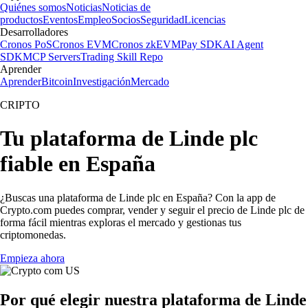
Quiénes somos
Noticias
Noticias de
productos
Eventos
Empleo
Socios
Seguridad
Licencias
Desarrolladores
Cronos PoS
Cronos EVM
Cronos zkEVM
Pay SDK
AI Agent
SDK
MCP Servers
Trading Skill Repo
Aprender
Aprender
Bitcoin
Investigación
Mercado
CRIPTO
Tu plataforma de Linde plc
fiable en España
¿Buscas una plataforma de Linde plc en España? Con la app de
Crypto.com puedes comprar, vender y seguir el precio de Linde plc de
forma fácil mientras exploras el mercado y gestionas tus
criptomonedas.
Empieza ahora
Por qué elegir nuestra plataforma de Linde