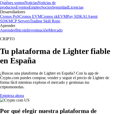
Quiénes somos
Noticias
Noticias de
productos
Eventos
Empleo
Socios
Seguridad
Licencias
Desarrolladores
Cronos PoS
Cronos EVM
Cronos zkEVM
Pay SDK
AI Agent
SDK
MCP Servers
Trading Skill Repo
Aprender
Aprender
Bitcoin
Investigación
Mercado
CRIPTO
Tu plataforma de Lighter fiable
en España
¿Buscas una plataforma de Lighter en España? Con la app de
Crypto.com puedes comprar, vender y seguir el precio de Lighter de
forma fácil mientras exploras el mercado y gestionas tus
criptomonedas.
Empieza ahora
Por qué elegir nuestra plataforma de