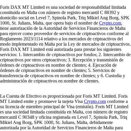
Foris DAX MT Limited es una sociedad de responsabilidad limitada
constituida en Malta con número de registro mercantil C 88392 y
domicilio social en Level 7, Spinola Park, Triq Mikiel Ang Borg, SPK
1000, St. Julians, Malta, que opera bajo el nombre de
Crypto.com
,
tiene autorización de la Autoridad de Servicios Financieros de Malta
para ejercer como proveedor de servicios de criptoactivos conforme al
Reglamento 2023/1114 relativo a los mercados de criptoactivos del
modo implementado en Malta por la Ley de mercados de criptoactivos.
Foris DAX MT Limited está autorizada para prestar los siguientes
servicios: 1. Intercambio de criptoactivos por fondos; 2. Intercambio de
criptoactivos por otros criptoactivos; 3. Recepción y transmisión de
órdenes de criptoactivos en nombre de clientes; 4. Ejecución de
órdenes de criptoactivos en nombre de clientes; 5. Servicios de
transferencia de criptoactivos en nombre de clientes; y 6. Custodia y
administración de criptoactivos en nombre de clientes.
La Cuenta de Efectivo es proporcionada por Foris MT Limited. Foris
MT Limited emite y promueve la tarjeta Visa
Crypto.com
conforme a
su licencia de miembro principal de Visa (emisión). Foris MT Limited
es una sociedad limitada constituida en Malta, con número de registro
mercantil C 90348 y oficina registrada en Level 7, Spinola Park, Triq
Mikiel Ang Borg, SPK 1000, St. Julians, Malta, debidamente
autorizada por la Autoridad de Servicios Financieros de Malta para