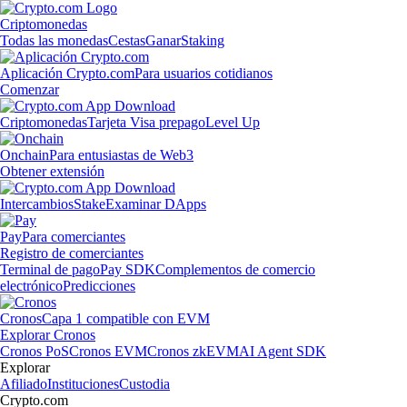
Criptomonedas
Todas las monedas
Cestas
Ganar
Staking
Aplicación Crypto.com
Para usuarios cotidianos
Comenzar
Criptomonedas
Tarjeta Visa prepago
Level Up
Onchain
Para entusiastas de Web3
Obtener extensión
Intercambios
Stake
Examinar DApps
Pay
Para comerciantes
Registro de comerciantes
Terminal de pago
Pay SDK
Complementos de comercio
electrónico
Predicciones
Cronos
Capa 1 compatible con EVM
Explorar Cronos
Cronos PoS
Cronos EVM
Cronos zkEVM
AI Agent SDK
Explorar
Afiliado
Instituciones
Custodia
Crypto.com