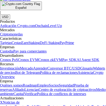
Español
|
USD
Productos
Aplicación Crypto.com
Onchain
Level Up
Mercados
Criptomonedas
Características
Tarjetas
Cestas
Earn
Staking
DeFi Staking
Pay
Prime
Empresas
Custodia
Pay para comerciantes
Desarrolladores
Cronos PoS
Cronos EVM
Cronos zkEVM
Pay SDK
AI Agent SDK
Recursos
Investigación
Mercado
Aprender
Conversor BTC/USD
Glosario
Widgets
de precios
Bot de Telegram
Política de reclamaciones
Asistencia
Crypto
Overview
Empresa
Quiénes somos
Roadmap
Empleo
Socios
Seguridad
Prueba de
reservas
Afiliado
Licencias
Centro de exploración de criptoactivos
Medio
ambiente
Capital
Verificar
Política de conflictos de intereses
Actualizaciones
X
Noticias de