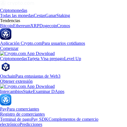
Criptomonedas
Todas las monedas
Cestas
Ganar
Staking
Tendencias
Bitcoin
Ethereum
XRP
Dogecoin
Cronos
Aplicación Crypto.com
Para usuarios cotidianos
Comenzar
Criptomonedas
Tarjeta Visa prepago
Level Up
Onchain
Para entusiastas de Web3
Obtener extensión
Intercambios
Stake
Examinar DApps
Pay
Para comerciantes
Registro de comerciantes
Terminal de pago
Pay SDK
Complementos de comercio
electrónico
Predicciones