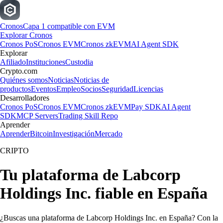
Cronos
Capa 1 compatible con EVM
Explorar Cronos
Cronos PoS
Cronos EVM
Cronos zkEVM
AI Agent SDK
Explorar
Afiliado
Instituciones
Custodia
Crypto.com
Quiénes somos
Noticias
Noticias de
productos
Eventos
Empleo
Socios
Seguridad
Licencias
Desarrolladores
Cronos PoS
Cronos EVM
Cronos zkEVM
Pay SDK
AI Agent
SDK
MCP Servers
Trading Skill Repo
Aprender
Aprender
Bitcoin
Investigación
Mercado
CRIPTO
Tu plataforma de Labcorp
Holdings Inc. fiable en España
¿Buscas una plataforma de Labcorp Holdings Inc. en España? Con la