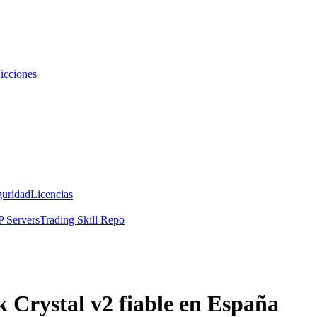
icciones
guridad
Licencias
 Servers
Trading Skill Repo
 Crystal v2 fiable en España