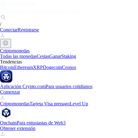
Mercados
Particulares
Empresas
Descubrir
/
Conectar
Registrarse
Criptomonedas
Todas las monedas
Cestas
Ganar
Staking
Tendencias
Bitcoin
Ethereum
XRP
Dogecoin
Cronos
Aplicación Crypto.com
Para usuarios cotidianos
Comenzar
Criptomonedas
Tarjeta Visa prepago
Level Up
Onchain
Para entusiastas de Web3
Obtener extensión