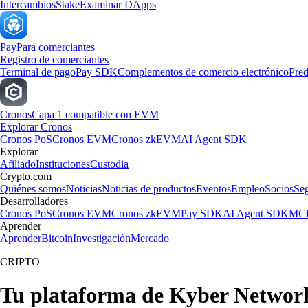
Intercambios
Stake
Examinar DApps
Pay
Para comerciantes
Registro de comerciantes
Terminal de pago
Pay SDK
Complementos de comercio electrónico
Pred
Cronos
Capa 1 compatible con EVM
Explorar Cronos
Cronos PoS
Cronos EVM
Cronos zkEVM
AI Agent SDK
Explorar
Afiliado
Instituciones
Custodia
Crypto.com
Quiénes somos
Noticias
Noticias de productos
Eventos
Empleo
Socios
Se
Desarrolladores
Cronos PoS
Cronos EVM
Cronos zkEVM
Pay SDK
AI Agent SDK
MCP
Aprender
Aprender
Bitcoin
Investigación
Mercado
CRIPTO
Tu plataforma de Kyber Network