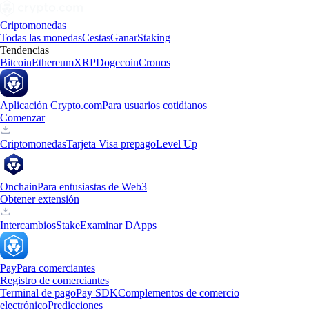
Criptomonedas
Todas las monedas
Cestas
Ganar
Staking
Tendencias
Bitcoin
Ethereum
XRP
Dogecoin
Cronos
Aplicación Crypto.com
Para usuarios cotidianos
Comenzar
Criptomonedas
Tarjeta Visa prepago
Level Up
Onchain
Para entusiastas de Web3
Obtener extensión
Intercambios
Stake
Examinar DApps
Pay
Para comerciantes
Registro de comerciantes
Terminal de pago
Pay SDK
Complementos de comercio
electrónico
Predicciones