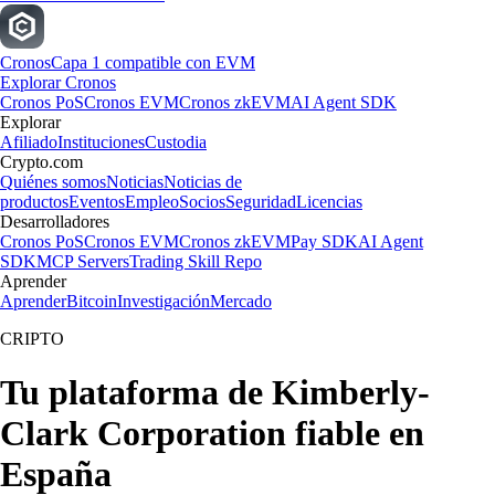
Cronos
Capa 1 compatible con EVM
Explorar Cronos
Cronos PoS
Cronos EVM
Cronos zkEVM
AI Agent SDK
Explorar
Afiliado
Instituciones
Custodia
Crypto.com
Quiénes somos
Noticias
Noticias de
productos
Eventos
Empleo
Socios
Seguridad
Licencias
Desarrolladores
Cronos PoS
Cronos EVM
Cronos zkEVM
Pay SDK
AI Agent
SDK
MCP Servers
Trading Skill Repo
Aprender
Aprender
Bitcoin
Investigación
Mercado
CRIPTO
Tu plataforma de Kimberly-
Clark Corporation fiable en
España