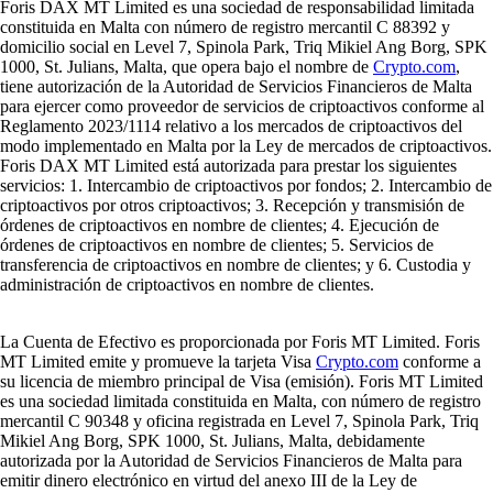
Foris DAX MT Limited es una sociedad de responsabilidad limitada
constituida en Malta con número de registro mercantil C 88392 y
domicilio social en Level 7, Spinola Park, Triq Mikiel Ang Borg, SPK
1000, St. Julians, Malta, que opera bajo el nombre de
Crypto.com
,
tiene autorización de la Autoridad de Servicios Financieros de Malta
para ejercer como proveedor de servicios de criptoactivos conforme al
Reglamento 2023/1114 relativo a los mercados de criptoactivos del
modo implementado en Malta por la Ley de mercados de criptoactivos.
Foris DAX MT Limited está autorizada para prestar los siguientes
servicios: 1. Intercambio de criptoactivos por fondos; 2. Intercambio de
criptoactivos por otros criptoactivos; 3. Recepción y transmisión de
órdenes de criptoactivos en nombre de clientes; 4. Ejecución de
órdenes de criptoactivos en nombre de clientes; 5. Servicios de
transferencia de criptoactivos en nombre de clientes; y 6. Custodia y
administración de criptoactivos en nombre de clientes.
La Cuenta de Efectivo es proporcionada por Foris MT Limited. Foris
MT Limited emite y promueve la tarjeta Visa
Crypto.com
conforme a
su licencia de miembro principal de Visa (emisión). Foris MT Limited
es una sociedad limitada constituida en Malta, con número de registro
mercantil C 90348 y oficina registrada en Level 7, Spinola Park, Triq
Mikiel Ang Borg, SPK 1000, St. Julians, Malta, debidamente
autorizada por la Autoridad de Servicios Financieros de Malta para
emitir dinero electrónico en virtud del anexo III de la Ley de