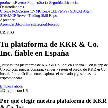
productos
Eventos
Empleo
Socios
Seguridad
Licencias
Desarrolladores
Cronos PoS
Cronos EVM
Cronos zkEVM
Pay SDK
AI Agent
SDK
MCP Servers
Trading Skill Repo
Aprender
Aprender
Bitcoin
Investigación
Mercado
CRIPTO
Tu plataforma de KKR & Co.
Inc. fiable en España
¿Buscas una plataforma de KKR & Co. Inc. en España? Con la app de
Crypto.com puedes comprar, vender y seguir el precio de KKR & Co.
Inc. de forma fácil mientras exploras el mercado y gestionas tus
criptomonedas.
Empieza ahora
Por qué elegir nuestra plataforma de KKR
& Co. Inc.