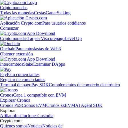
Criptomonedas
Todas las monedas
Cestas
Ganar
Staking
Aplicación Crypto.com
Para usuarios cotidianos
Comenzar
Criptomonedas
Tarjeta Visa prepago
Level Up
Onchain
Para entusiastas de Web3
Obtener extensión
Intercambios
Stake
Examinar DApps
Pay
Para comerciantes
Registro de comerciantes
Terminal de pago
Pay SDK
Complementos de comercio electrónico
Cronos
Capa 1 compatible con EVM
Explorar Cronos
Cronos PoS
Cronos EVM
Cronos zkEVM
AI Agent SDK
Explorar
Afiliado
Instituciones
Custodia
Crypto.com
Quiénes somos
Noticias
Noticias de