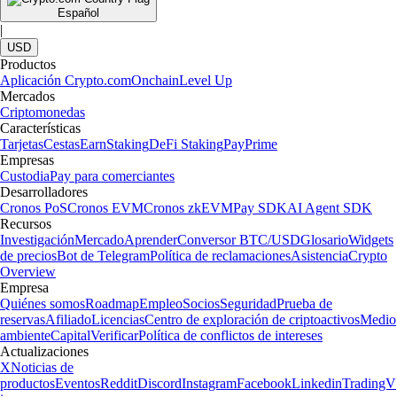
Español
|
USD
Productos
Aplicación Crypto.com
Onchain
Level Up
Mercados
Criptomonedas
Características
Tarjetas
Cestas
Earn
Staking
DeFi Staking
Pay
Prime
Empresas
Custodia
Pay para comerciantes
Desarrolladores
Cronos PoS
Cronos EVM
Cronos zkEVM
Pay SDK
AI Agent SDK
Recursos
Investigación
Mercado
Aprender
Conversor BTC/USD
Glosario
Widgets
de precios
Bot de Telegram
Política de reclamaciones
Asistencia
Crypto
Overview
Empresa
Quiénes somos
Roadmap
Empleo
Socios
Seguridad
Prueba de
reservas
Afiliado
Licencias
Centro de exploración de criptoactivos
Medio
ambiente
Capital
Verificar
Política de conflictos de intereses
Actualizaciones
X
Noticias de
productos
Eventos
Reddit
Discord
Instagram
Facebook
Linkedin
TradingV