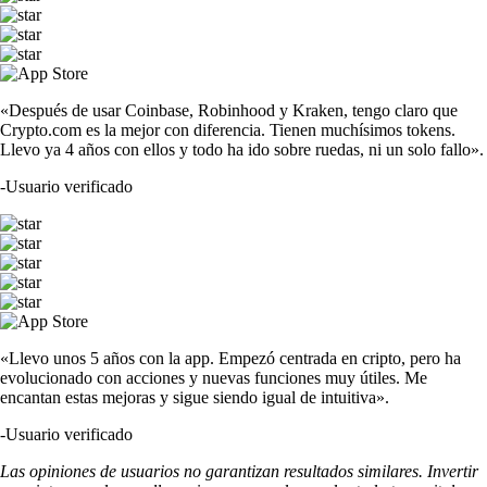
«Después de usar Coinbase, Robinhood y Kraken, tengo claro que
Crypto.com es la mejor con diferencia. Tienen muchísimos tokens.
Llevo ya 4 años con ellos y todo ha ido sobre ruedas, ni un solo fallo».
-
Usuario verificado
«Llevo unos 5 años con la app. Empezó centrada en cripto, pero ha
evolucionado con acciones y nuevas funciones muy útiles. Me
encantan estas mejoras y sigue siendo igual de intuitiva».
-
Usuario verificado
Las opiniones de usuarios no garantizan resultados similares. Invertir