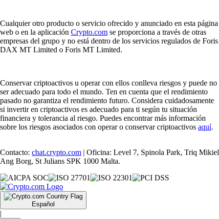
Cualquier otro producto o servicio ofrecido y anunciado en esta página
web o en la aplicación
Crypto.com
se proporciona a través de otras
empresas del grupo y no está dentro de los servicios regulados de Foris
DAX MT Limited o Foris MT Limited.
Conservar criptoactivos u operar con ellos conlleva riesgos y puede no
ser adecuado para todo el mundo. Ten en cuenta que el rendimiento
pasado no garantiza el rendimiento futuro. Considera cuidadosamente
si invertir en criptoactivos es adecuado para ti según tu situación
financiera y tolerancia al riesgo. Puedes encontrar más información
sobre los riesgos asociados con operar o conservar criptoactivos
aquí
.
Contacto:
chat.crypto.com
| Oficina: Level 7, Spinola Park, Triq Mikiel
Ang Borg, St Julians SPK 1000 Malta.
Español
|