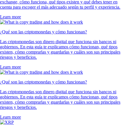
exchange, cómo funciona, qué tipos existen y qué debes tener en
cuenta para escoger el más adecuado según tu perfil y experiencia.
Learn more
¿Qué son las criptomonedas y cómo funcionan?
Las criptomonedas son dinero digital que funciona sin bancos ni
gobiernos. En esta guía te explicamos cómo funcionan, qué tipos
existen, cómo comprarlas y guardarlas y cuáles son sus principales
riesgos y beneficios.
Learn more
¿Qué son las criptomonedas y cómo funcionan?
Las criptomonedas son dinero digital que funciona sin bancos ni
gobiernos. En esta guía te explicamos cómo funcionan, qué tipos
existen, cómo comprarlas y guardarlas y cuáles son sus principales
riesgos y beneficios.
Learn more