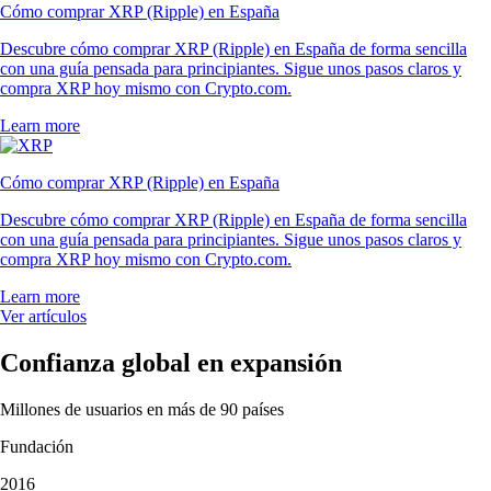
Cómo comprar XRP (Ripple) en España
Descubre cómo comprar XRP (Ripple) en España de forma sencilla
con una guía pensada para principiantes. Sigue unos pasos claros y
compra XRP hoy mismo con Crypto.com.
Learn more
Cómo comprar XRP (Ripple) en España
Descubre cómo comprar XRP (Ripple) en España de forma sencilla
con una guía pensada para principiantes. Sigue unos pasos claros y
compra XRP hoy mismo con Crypto.com.
Learn more
Ver artículos
Confianza global en expansión
Millones de usuarios en más de 90 países
Fundación
2016