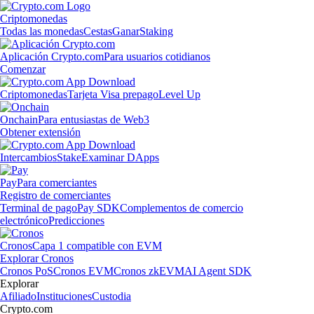
Criptomonedas
Todas las monedas
Cestas
Ganar
Staking
Aplicación Crypto.com
Para usuarios cotidianos
Comenzar
Criptomonedas
Tarjeta Visa prepago
Level Up
Onchain
Para entusiastas de Web3
Obtener extensión
Intercambios
Stake
Examinar DApps
Pay
Para comerciantes
Registro de comerciantes
Terminal de pago
Pay SDK
Complementos de comercio
electrónico
Predicciones
Cronos
Capa 1 compatible con EVM
Explorar Cronos
Cronos PoS
Cronos EVM
Cronos zkEVM
AI Agent SDK
Explorar
Afiliado
Instituciones
Custodia
Crypto.com