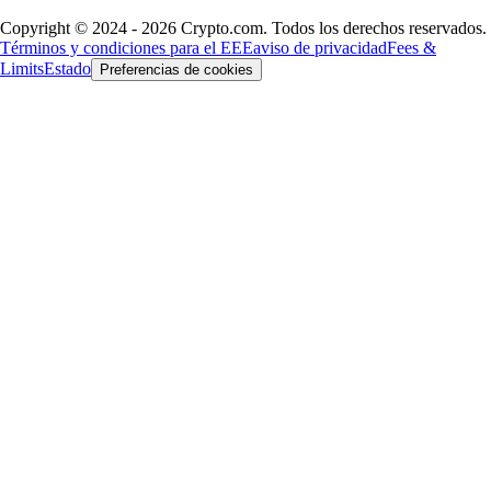
Copyright © 2024 - 2026 Crypto.com. Todos los derechos reservados.
Términos y condiciones para el EEE
aviso de privacidad
Fees &
Limits
Estado
Preferencias de cookies