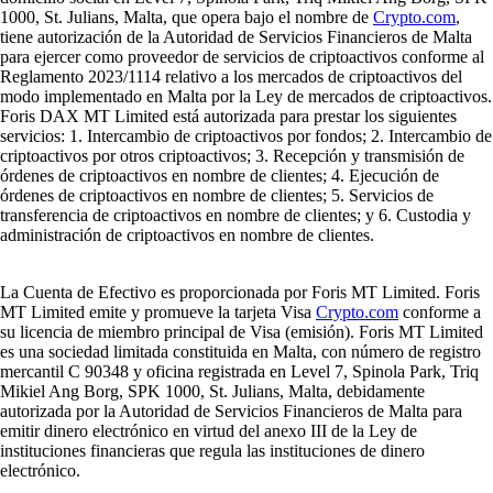
1000, St. Julians, Malta, que opera bajo el nombre de
Crypto.com
,
tiene autorización de la Autoridad de Servicios Financieros de Malta
para ejercer como proveedor de servicios de criptoactivos conforme al
Reglamento 2023/1114 relativo a los mercados de criptoactivos del
modo implementado en Malta por la Ley de mercados de criptoactivos.
Foris DAX MT Limited está autorizada para prestar los siguientes
servicios: 1. Intercambio de criptoactivos por fondos; 2. Intercambio de
criptoactivos por otros criptoactivos; 3. Recepción y transmisión de
órdenes de criptoactivos en nombre de clientes; 4. Ejecución de
órdenes de criptoactivos en nombre de clientes; 5. Servicios de
transferencia de criptoactivos en nombre de clientes; y 6. Custodia y
administración de criptoactivos en nombre de clientes.
La Cuenta de Efectivo es proporcionada por Foris MT Limited. Foris
MT Limited emite y promueve la tarjeta Visa
Crypto.com
conforme a
su licencia de miembro principal de Visa (emisión). Foris MT Limited
es una sociedad limitada constituida en Malta, con número de registro
mercantil C 90348 y oficina registrada en Level 7, Spinola Park, Triq
Mikiel Ang Borg, SPK 1000, St. Julians, Malta, debidamente
autorizada por la Autoridad de Servicios Financieros de Malta para
emitir dinero electrónico en virtud del anexo III de la Ley de
instituciones financieras que regula las instituciones de dinero
electrónico.