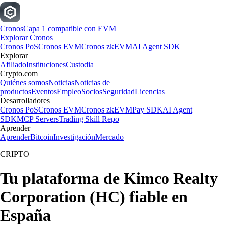
Cronos
Capa 1 compatible con EVM
Explorar Cronos
Cronos PoS
Cronos EVM
Cronos zkEVM
AI Agent SDK
Explorar
Afiliado
Instituciones
Custodia
Crypto.com
Quiénes somos
Noticias
Noticias de
productos
Eventos
Empleo
Socios
Seguridad
Licencias
Desarrolladores
Cronos PoS
Cronos EVM
Cronos zkEVM
Pay SDK
AI Agent
SDK
MCP Servers
Trading Skill Repo
Aprender
Aprender
Bitcoin
Investigación
Mercado
CRIPTO
Tu plataforma de Kimco Realty
Corporation (HC) fiable en
España