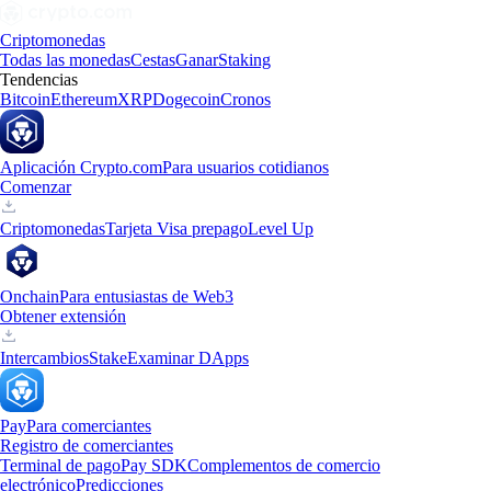
Criptomonedas
Todas las monedas
Cestas
Ganar
Staking
Tendencias
Bitcoin
Ethereum
XRP
Dogecoin
Cronos
Aplicación Crypto.com
Para usuarios cotidianos
Comenzar
Criptomonedas
Tarjeta Visa prepago
Level Up
Onchain
Para entusiastas de Web3
Obtener extensión
Intercambios
Stake
Examinar DApps
Pay
Para comerciantes
Registro de comerciantes
Terminal de pago
Pay SDK
Complementos de comercio
electrónico
Predicciones