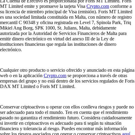
La Cuenta de Efectivo es proporcionada por Foris MT Limited. Foris
MT Limited emite y promueve la tarjeta Visa
Crypto.com
conforme a
su licencia de miembro principal de Visa (emisión). Foris MT Limited
es una sociedad limitada constituida en Malta, con número de registro
mercantil C 90348 y oficina registrada en Level 7, Spinola Park, Triq
Mikiel Ang Borg, SPK 1000, St. Julians, Malta, debidamente
autorizada por la Autoridad de Servicios Financieros de Malta para
emitir dinero electrónico en virtud del anexo III de la Ley de
instituciones financieras que regula las instituciones de dinero
electrónico.
Cualquier otro producto o servicio ofrecido y anunciado en esta página
web o en la aplicación
Crypto.com
se proporciona a través de otras
empresas del grupo y no está dentro de los servicios regulados de Foris
DAX MT Limited o Foris MT Limited.
Conservar criptoactivos u operar con ellos conlleva riesgos y puede no
ser adecuado para todo el mundo. Ten en cuenta que el rendimiento
pasado no garantiza el rendimiento futuro. Considera cuidadosamente
si invertir en criptoactivos es adecuado para ti según tu situación
financiera y tolerancia al riesgo. Puedes encontrar más información
sobre los riesgos asociados con operar o conservar criptoactivos
aquí
.