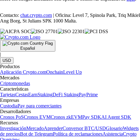
Contacto:
chat.crypto.com
| Oficina: Level 7, Spinola Park, Triq Mikiel
Ang Borg, St Julians SPK 1000 Malta.
Español
|
USD
Productos
Aplicación Crypto.com
Onchain
Level Up
Mercados
Criptomonedas
Características
Tarjetas
Cestas
Earn
Staking
DeFi Staking
Pay
Prime
Empresas
Custodia
Pay para comerciantes
Desarrolladores
Cronos PoS
Cronos EVM
Cronos zkEVM
Pay SDK
AI Agent SDK
Recursos
Investigación
Mercado
Aprender
Conversor BTC/USD
Glosario
Widgets
de precios
Bot de Telegram
Política de reclamaciones
Asistencia
Crypto
Overview