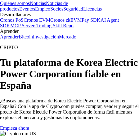
Quiénes somos
Noticias
Noticias de
productos
Eventos
Empleo
Socios
Seguridad
Licencias
Desarrolladores
Cronos PoS
Cronos EVM
Cronos zkEVM
Pay SDK
AI Agent
SDK
MCP Servers
Trading Skill Repo
Aprender
Aprender
Bitcoin
Investigación
Mercado
CRIPTO
Tu plataforma de Korea Electric
Power Corporation fiable en
España
¿Buscas una plataforma de Korea Electric Power Corporation en
España? Con la app de Crypto.com puedes comprar, vender y seguir el
precio de Korea Electric Power Corporation de forma fácil mientras
exploras el mercado y gestionas tus criptomonedas.
Empieza ahora