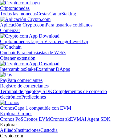
Criptomonedas
Todas las monedas
Cestas
Ganar
Staking
Aplicación Crypto.com
Para usuarios cotidianos
Comenzar
Criptomonedas
Tarjeta Visa prepago
Level Up
Onchain
Para entusiastas de Web3
Obtener extensión
Intercambios
Stake
Examinar DApps
Pay
Para comerciantes
Registro de comerciantes
Terminal de pago
Pay SDK
Complementos de comercio
electrónico
Predicciones
Cronos
Capa 1 compatible con EVM
Explorar Cronos
Cronos PoS
Cronos EVM
Cronos zkEVM
AI Agent SDK
Explorar
Afiliado
Instituciones
Custodia
Crypto.com