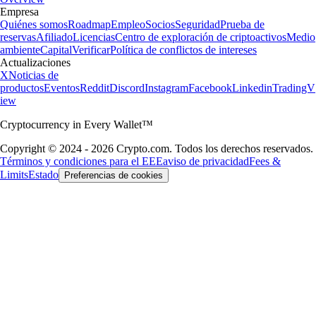
Empresa
Quiénes somos
Roadmap
Empleo
Socios
Seguridad
Prueba de
reservas
Afiliado
Licencias
Centro de exploración de criptoactivos
Medio
ambiente
Capital
Verificar
Política de conflictos de intereses
Actualizaciones
X
Noticias de
productos
Eventos
Reddit
Discord
Instagram
Facebook
Linkedin
TradingV
iew
Cryptocurrency in Every Wallet™
Copyright © 2024 - 2026 Crypto.com. Todos los derechos reservados.
Términos y condiciones para el EEE
aviso de privacidad
Fees &
Limits
Estado
Preferencias de cookies