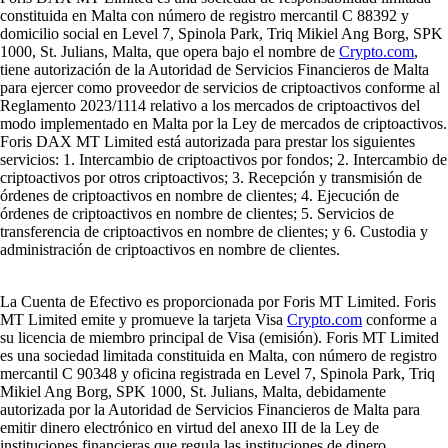
constituida en Malta con número de registro mercantil C 88392 y
domicilio social en Level 7, Spinola Park, Triq Mikiel Ang Borg, SPK
1000, St. Julians, Malta, que opera bajo el nombre de
Crypto.com
,
tiene autorización de la Autoridad de Servicios Financieros de Malta
para ejercer como proveedor de servicios de criptoactivos conforme al
Reglamento 2023/1114 relativo a los mercados de criptoactivos del
modo implementado en Malta por la Ley de mercados de criptoactivos.
Foris DAX MT Limited está autorizada para prestar los siguientes
servicios: 1. Intercambio de criptoactivos por fondos; 2. Intercambio de
criptoactivos por otros criptoactivos; 3. Recepción y transmisión de
órdenes de criptoactivos en nombre de clientes; 4. Ejecución de
órdenes de criptoactivos en nombre de clientes; 5. Servicios de
transferencia de criptoactivos en nombre de clientes; y 6. Custodia y
administración de criptoactivos en nombre de clientes.
La Cuenta de Efectivo es proporcionada por Foris MT Limited. Foris
MT Limited emite y promueve la tarjeta Visa
Crypto.com
conforme a
su licencia de miembro principal de Visa (emisión). Foris MT Limited
es una sociedad limitada constituida en Malta, con número de registro
mercantil C 90348 y oficina registrada en Level 7, Spinola Park, Triq
Mikiel Ang Borg, SPK 1000, St. Julians, Malta, debidamente
autorizada por la Autoridad de Servicios Financieros de Malta para
emitir dinero electrónico en virtud del anexo III de la Ley de
instituciones financieras que regula las instituciones de dinero