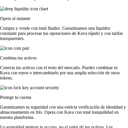
Opera al instante
Compra y vende con total fluidez. Garantizamos una liquidez
constante para procesar tus operaciones de Kava rápido y con tarifas
transparentes.
Combina tus activos
Conecta tus activos con el resto del mercado. Puedes combinar tu
Kava con euros o intercambiarlo por una amplia selección de otros
tokens.
Protege tu cuenta
Garantizamos tu seguridad con una estricta verificación de identidad y
almacenamiento en frío. Opera con Kava con total tranquilidad en
nuestra plataforma.
La seguridad protege tu acceso, no el valor de tus activos. Las