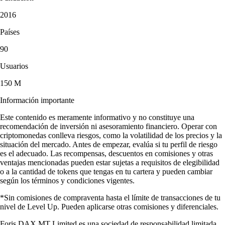
2016
Países
90
Usuarios
150 M
Información importante
Este contenido es meramente informativo y no constituye una
recomendación de inversión ni asesoramiento financiero. Operar con
criptomonedas conlleva riesgos, como la volatilidad de los precios y la
situación del mercado. Antes de empezar, evalúa si tu perfil de riesgo
es el adecuado. Las recompensas, descuentos en comisiones y otras
ventajas mencionadas pueden estar sujetas a requisitos de elegibilidad
o a la cantidad de tokens que tengas en tu cartera y pueden cambiar
según los términos y condiciones vigentes.
*Sin comisiones de compraventa hasta el límite de transacciones de tu
nivel de Level Up. Pueden aplicarse otras comisiones y diferenciales.
Foris DAX MT Limited es una sociedad de responsabilidad limitada