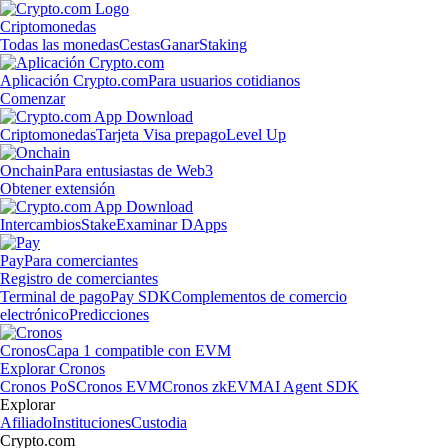
Criptomonedas
Todas las monedas
Cestas
Ganar
Staking
Aplicación Crypto.com
Para usuarios cotidianos
Comenzar
Criptomonedas
Tarjeta Visa prepago
Level Up
Onchain
Para entusiastas de Web3
Obtener extensión
Intercambios
Stake
Examinar DApps
Pay
Para comerciantes
Registro de comerciantes
Terminal de pago
Pay SDK
Complementos de comercio
electrónico
Predicciones
Cronos
Capa 1 compatible con EVM
Explorar Cronos
Cronos PoS
Cronos EVM
Cronos zkEVM
AI Agent SDK
Explorar
Afiliado
Instituciones
Custodia
Crypto.com