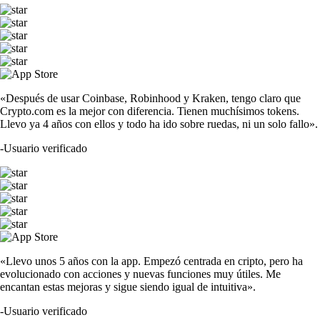
«Después de usar Coinbase, Robinhood y Kraken, tengo claro que
Crypto.com es la mejor con diferencia. Tienen muchísimos tokens.
Llevo ya 4 años con ellos y todo ha ido sobre ruedas, ni un solo fallo».
-
Usuario verificado
«Llevo unos 5 años con la app. Empezó centrada en cripto, pero ha
evolucionado con acciones y nuevas funciones muy útiles. Me
encantan estas mejoras y sigue siendo igual de intuitiva».
-
Usuario verificado