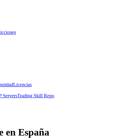
icciones
guridad
Licencias
 Servers
Trading Skill Repo
le en España