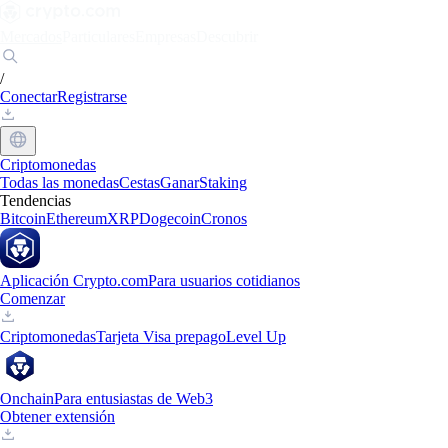
Mercados
Particulares
Empresas
Descubrir
/
Conectar
Registrarse
Criptomonedas
Todas las monedas
Cestas
Ganar
Staking
Tendencias
Bitcoin
Ethereum
XRP
Dogecoin
Cronos
Aplicación Crypto.com
Para usuarios cotidianos
Comenzar
Criptomonedas
Tarjeta Visa prepago
Level Up
Onchain
Para entusiastas de Web3
Obtener extensión