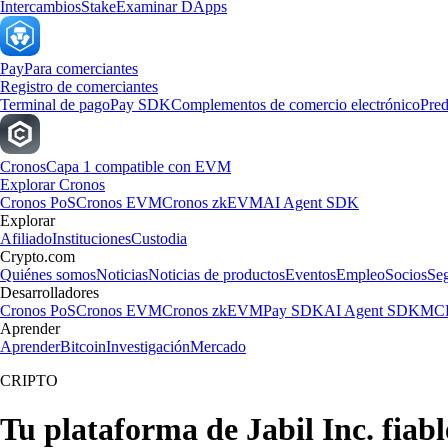
Intercambios
Stake
Examinar DApps
Pay
Para comerciantes
Registro de comerciantes
Terminal de pago
Pay SDK
Complementos de comercio electrónico
Pred
Cronos
Capa 1 compatible con EVM
Explorar Cronos
Cronos PoS
Cronos EVM
Cronos zkEVM
AI Agent SDK
Explorar
Afiliado
Instituciones
Custodia
Crypto.com
Quiénes somos
Noticias
Noticias de productos
Eventos
Empleo
Socios
Se
Desarrolladores
Cronos PoS
Cronos EVM
Cronos zkEVM
Pay SDK
AI Agent SDK
MCP
Aprender
Aprender
Bitcoin
Investigación
Mercado
CRIPTO
Tu plataforma de Jabil Inc. fiab