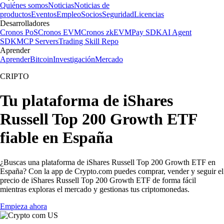
Quiénes somos
Noticias
Noticias de
productos
Eventos
Empleo
Socios
Seguridad
Licencias
Desarrolladores
Cronos PoS
Cronos EVM
Cronos zkEVM
Pay SDK
AI Agent
SDK
MCP Servers
Trading Skill Repo
Aprender
Aprender
Bitcoin
Investigación
Mercado
CRIPTO
Tu plataforma de iShares
Russell Top 200 Growth ETF
fiable en España
¿Buscas una plataforma de iShares Russell Top 200 Growth ETF en
España? Con la app de Crypto.com puedes comprar, vender y seguir el
precio de iShares Russell Top 200 Growth ETF de forma fácil
mientras exploras el mercado y gestionas tus criptomonedas.
Empieza ahora