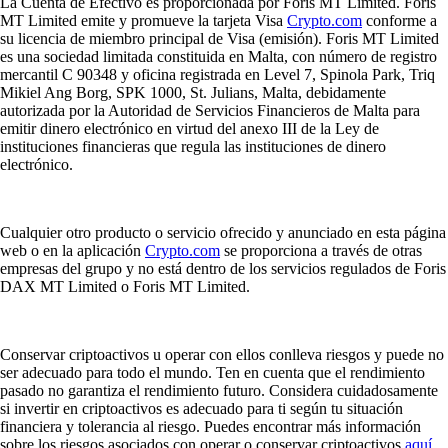
La Cuenta de Efectivo es proporcionada por Foris MT Limited. Foris
MT Limited emite y promueve la tarjeta Visa
Crypto.com
conforme a
su licencia de miembro principal de Visa (emisión). Foris MT Limited
es una sociedad limitada constituida en Malta, con número de registro
mercantil C 90348 y oficina registrada en Level 7, Spinola Park, Triq
Mikiel Ang Borg, SPK 1000, St. Julians, Malta, debidamente
autorizada por la Autoridad de Servicios Financieros de Malta para
emitir dinero electrónico en virtud del anexo III de la Ley de
instituciones financieras que regula las instituciones de dinero
electrónico.
Cualquier otro producto o servicio ofrecido y anunciado en esta página
web o en la aplicación
Crypto.com
se proporciona a través de otras
empresas del grupo y no está dentro de los servicios regulados de Foris
DAX MT Limited o Foris MT Limited.
Conservar criptoactivos u operar con ellos conlleva riesgos y puede no
ser adecuado para todo el mundo. Ten en cuenta que el rendimiento
pasado no garantiza el rendimiento futuro. Considera cuidadosamente
si invertir en criptoactivos es adecuado para ti según tu situación
financiera y tolerancia al riesgo. Puedes encontrar más información
sobre los riesgos asociados con operar o conservar criptoactivos
aquí
.