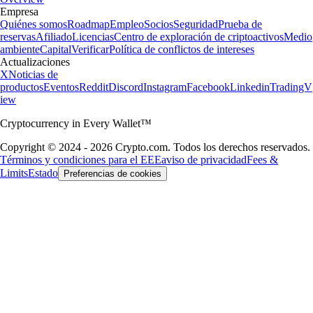
Empresa
Quiénes somos
Roadmap
Empleo
Socios
Seguridad
Prueba de
reservas
Afiliado
Licencias
Centro de exploración de criptoactivos
Medio
ambiente
Capital
Verificar
Política de conflictos de intereses
Actualizaciones
X
Noticias de
productos
Eventos
Reddit
Discord
Instagram
Facebook
Linkedin
TradingV
iew
Cryptocurrency in Every Wallet™
Copyright © 2024 - 2026 Crypto.com. Todos los derechos reservados.
Términos y condiciones para el EEE
aviso de privacidad
Fees &
Limits
Estado
Preferencias de cookies