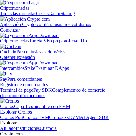
Criptomonedas
Todas las monedas
Cestas
Ganar
Staking
Aplicación Crypto.com
Para usuarios cotidianos
Comenzar
Criptomonedas
Tarjeta Visa prepago
Level Up
Onchain
Para entusiastas de Web3
Obtener extensión
Intercambios
Stake
Examinar DApps
Pay
Para comerciantes
Registro de comerciantes
Terminal de pago
Pay SDK
Complementos de comercio
electrónico
Predicciones
Cronos
Capa 1 compatible con EVM
Explorar Cronos
Cronos PoS
Cronos EVM
Cronos zkEVM
AI Agent SDK
Explorar
Afiliado
Instituciones
Custodia
Crypto.com