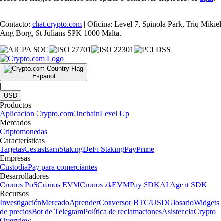
Contacto:
chat.crypto.com
| Oficina: Level 7, Spinola Park, Triq Mikiel
Ang Borg, St Julians SPK 1000 Malta.
Español
|
USD
Productos
Aplicación Crypto.com
Onchain
Level Up
Mercados
Criptomonedas
Características
Tarjetas
Cestas
Earn
Staking
DeFi Staking
Pay
Prime
Empresas
Custodia
Pay para comerciantes
Desarrolladores
Cronos PoS
Cronos EVM
Cronos zkEVM
Pay SDK
AI Agent SDK
Recursos
Investigación
Mercado
Aprender
Conversor BTC/USD
Glosario
Widgets
de precios
Bot de Telegram
Política de reclamaciones
Asistencia
Crypto
Overview