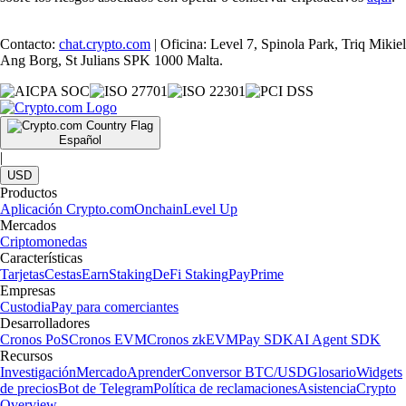
Contacto:
chat.crypto.com
| Oficina: Level 7, Spinola Park, Triq Mikiel
Ang Borg, St Julians SPK 1000 Malta.
Español
|
USD
Productos
Aplicación Crypto.com
Onchain
Level Up
Mercados
Criptomonedas
Características
Tarjetas
Cestas
Earn
Staking
DeFi Staking
Pay
Prime
Empresas
Custodia
Pay para comerciantes
Desarrolladores
Cronos PoS
Cronos EVM
Cronos zkEVM
Pay SDK
AI Agent SDK
Recursos
Investigación
Mercado
Aprender
Conversor BTC/USD
Glosario
Widgets
de precios
Bot de Telegram
Política de reclamaciones
Asistencia
Crypto
Overview