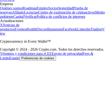
Empresa
Quiénes somos
Roadmap
Empleo
Socios
Seguridad
Prueba de
reservas
Afiliado
Licencias
Centro de exploración de criptoactivos
Medio
ambiente
Capital
Verificar
Política de conflictos de intereses
Actualizaciones
X
Noticias de
productos
Eventos
Reddit
Discord
Instagram
Facebook
Linkedin
TradingV
iew
Cryptocurrency in Every Wallet™
Copyright © 2024 - 2026 Crypto.com. Todos los derechos reservados.
Términos y condiciones para el EEE
aviso de privacidad
Fees &
Limits
Estado
Preferencias de cookies