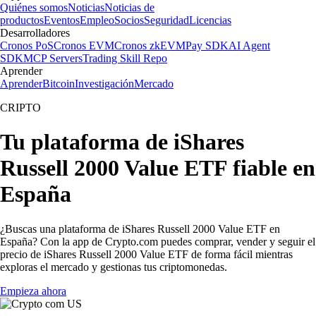
Quiénes somos
Noticias
Noticias de
productos
Eventos
Empleo
Socios
Seguridad
Licencias
Desarrolladores
Cronos PoS
Cronos EVM
Cronos zkEVM
Pay SDK
AI Agent
SDK
MCP Servers
Trading Skill Repo
Aprender
Aprender
Bitcoin
Investigación
Mercado
CRIPTO
Tu plataforma de iShares
Russell 2000 Value ETF fiable en
España
¿Buscas una plataforma de iShares Russell 2000 Value ETF en
España? Con la app de Crypto.com puedes comprar, vender y seguir el
precio de iShares Russell 2000 Value ETF de forma fácil mientras
exploras el mercado y gestionas tus criptomonedas.
Empieza ahora