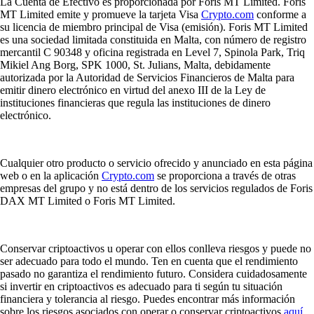
La Cuenta de Efectivo es proporcionada por Foris MT Limited. Foris
MT Limited emite y promueve la tarjeta Visa
Crypto.com
conforme a
su licencia de miembro principal de Visa (emisión). Foris MT Limited
es una sociedad limitada constituida en Malta, con número de registro
mercantil C 90348 y oficina registrada en Level 7, Spinola Park, Triq
Mikiel Ang Borg, SPK 1000, St. Julians, Malta, debidamente
autorizada por la Autoridad de Servicios Financieros de Malta para
emitir dinero electrónico en virtud del anexo III de la Ley de
instituciones financieras que regula las instituciones de dinero
electrónico.
Cualquier otro producto o servicio ofrecido y anunciado en esta página
web o en la aplicación
Crypto.com
se proporciona a través de otras
empresas del grupo y no está dentro de los servicios regulados de Foris
DAX MT Limited o Foris MT Limited.
Conservar criptoactivos u operar con ellos conlleva riesgos y puede no
ser adecuado para todo el mundo. Ten en cuenta que el rendimiento
pasado no garantiza el rendimiento futuro. Considera cuidadosamente
si invertir en criptoactivos es adecuado para ti según tu situación
financiera y tolerancia al riesgo. Puedes encontrar más información
sobre los riesgos asociados con operar o conservar criptoactivos
aquí
.