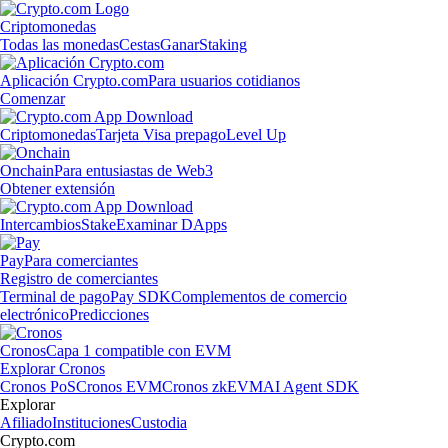
Criptomonedas
Todas las monedas
Cestas
Ganar
Staking
Aplicación Crypto.com
Para usuarios cotidianos
Comenzar
Criptomonedas
Tarjeta Visa prepago
Level Up
Onchain
Para entusiastas de Web3
Obtener extensión
Intercambios
Stake
Examinar DApps
Pay
Para comerciantes
Registro de comerciantes
Terminal de pago
Pay SDK
Complementos de comercio
electrónico
Predicciones
Cronos
Capa 1 compatible con EVM
Explorar Cronos
Cronos PoS
Cronos EVM
Cronos zkEVM
AI Agent SDK
Explorar
Afiliado
Instituciones
Custodia
Crypto.com