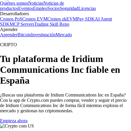
Quiénes somos
Noticias
Noticias de
productos
Eventos
Empleo
Socios
Seguridad
Licencias
Desarrolladores
Cronos PoS
Cronos EVM
Cronos zkEVM
Pay SDK
AI Agent
SDK
MCP Servers
Trading Skill Repo
Aprender
Aprender
Bitcoin
Investigación
Mercado
CRIPTO
Tu plataforma de Iridium
Communications Inc fiable en
España
¿Buscas una plataforma de Iridium Communications Inc en España?
Con la app de Crypto.com puedes comprar, vender y seguir el precio
de Iridium Communications Inc de forma fácil mientras exploras el
mercado y gestionas tus criptomonedas.
Empieza ahora