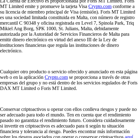
La Cuenta de Efectivo es proporcionada por Foris MT Limited. Foris
MT Limited emite y promueve la tarjeta Visa
Crypto.com
conforme a
su licencia de miembro principal de Visa (emisión). Foris MT Limited
es una sociedad limitada constituida en Malta, con número de registro
mercantil C 90348 y oficina registrada en Level 7, Spinola Park, Triq
Mikiel Ang Borg, SPK 1000, St. Julians, Malta, debidamente
autorizada por la Autoridad de Servicios Financieros de Malta para
emitir dinero electrónico en virtud del anexo III de la Ley de
instituciones financieras que regula las instituciones de dinero
electrónico.
Cualquier otro producto o servicio ofrecido y anunciado en esta página
web o en la aplicación
Crypto.com
se proporciona a través de otras
empresas del grupo y no está dentro de los servicios regulados de Foris
DAX MT Limited o Foris MT Limited.
Conservar criptoactivos u operar con ellos conlleva riesgos y puede no
ser adecuado para todo el mundo. Ten en cuenta que el rendimiento
pasado no garantiza el rendimiento futuro. Considera cuidadosamente
si invertir en criptoactivos es adecuado para ti según tu situación
financiera y tolerancia al riesgo. Puedes encontrar más información
sobre los riesgos asociados con operar o conservar criptoactivos
aquí
.