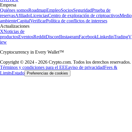
Empresa
Quiénes somos
Roadmap
Empleo
Socios
Seguridad
Prueba de
reservas
Afiliado
Licencias
Centro de exploración de criptoactivos
Medio
ambiente
Capital
Verificar
Política de conflictos de intereses
Actualizaciones
X
Noticias de
productos
Eventos
Reddit
Discord
Instagram
Facebook
Linkedin
TradingV
iew
Cryptocurrency in Every Wallet™
Copyright © 2024 - 2026 Crypto.com. Todos los derechos reservados.
Términos y condiciones para el EEE
aviso de privacidad
Fees &
Limits
Estado
Preferencias de cookies