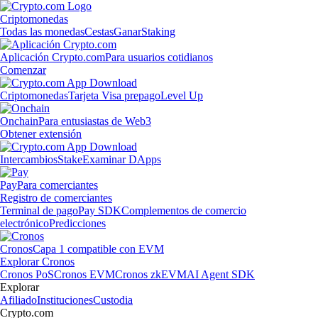
Criptomonedas
Todas las monedas
Cestas
Ganar
Staking
Aplicación Crypto.com
Para usuarios cotidianos
Comenzar
Criptomonedas
Tarjeta Visa prepago
Level Up
Onchain
Para entusiastas de Web3
Obtener extensión
Intercambios
Stake
Examinar DApps
Pay
Para comerciantes
Registro de comerciantes
Terminal de pago
Pay SDK
Complementos de comercio
electrónico
Predicciones
Cronos
Capa 1 compatible con EVM
Explorar Cronos
Cronos PoS
Cronos EVM
Cronos zkEVM
AI Agent SDK
Explorar
Afiliado
Instituciones
Custodia
Crypto.com