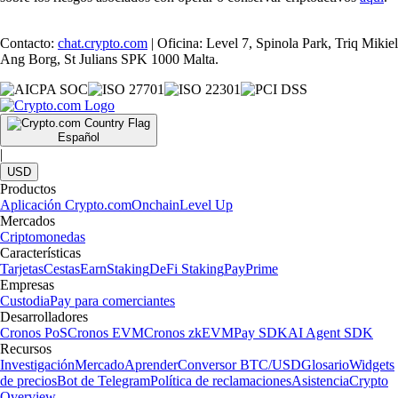
Contacto:
chat.crypto.com
| Oficina: Level 7, Spinola Park, Triq Mikiel
Ang Borg, St Julians SPK 1000 Malta.
Español
|
USD
Productos
Aplicación Crypto.com
Onchain
Level Up
Mercados
Criptomonedas
Características
Tarjetas
Cestas
Earn
Staking
DeFi Staking
Pay
Prime
Empresas
Custodia
Pay para comerciantes
Desarrolladores
Cronos PoS
Cronos EVM
Cronos zkEVM
Pay SDK
AI Agent SDK
Recursos
Investigación
Mercado
Aprender
Conversor BTC/USD
Glosario
Widgets
de precios
Bot de Telegram
Política de reclamaciones
Asistencia
Crypto
Overview