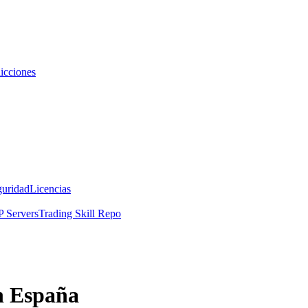
icciones
guridad
Licencias
 Servers
Trading Skill Repo
n España