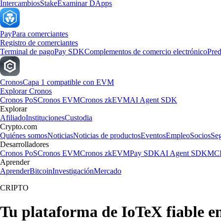
Intercambios
Stake
Examinar DApps
Pay
Para comerciantes
Registro de comerciantes
Terminal de pago
Pay SDK
Complementos de comercio electrónico
Pred
Cronos
Capa 1 compatible con EVM
Explorar Cronos
Cronos PoS
Cronos EVM
Cronos zkEVM
AI Agent SDK
Explorar
Afiliado
Instituciones
Custodia
Crypto.com
Quiénes somos
Noticias
Noticias de productos
Eventos
Empleo
Socios
Se
Desarrolladores
Cronos PoS
Cronos EVM
Cronos zkEVM
Pay SDK
AI Agent SDK
MCP
Aprender
Aprender
Bitcoin
Investigación
Mercado
CRIPTO
Tu plataforma de IoTeX fiable e