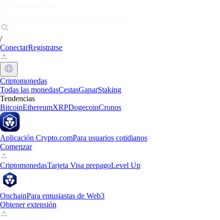
Mercados
Particulares
Empresas
Descubrir
/
Conectar
Registrarse
Criptomonedas
Todas las monedas
Cestas
Ganar
Staking
Tendencias
Bitcoin
Ethereum
XRP
Dogecoin
Cronos
Aplicación Crypto.com
Para usuarios cotidianos
Comenzar
Criptomonedas
Tarjeta Visa prepago
Level Up
Onchain
Para entusiastas de Web3
Obtener extensión