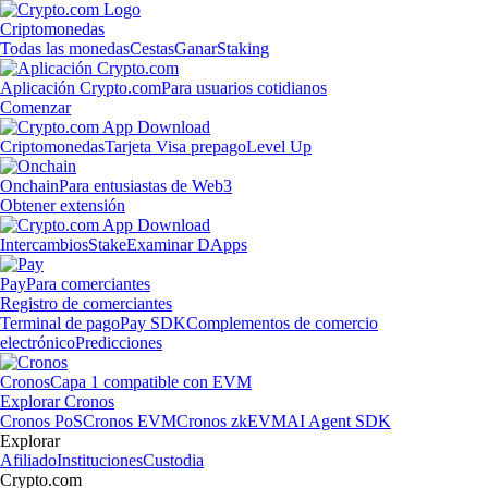
Criptomonedas
Todas las monedas
Cestas
Ganar
Staking
Aplicación Crypto.com
Para usuarios cotidianos
Comenzar
Criptomonedas
Tarjeta Visa prepago
Level Up
Onchain
Para entusiastas de Web3
Obtener extensión
Intercambios
Stake
Examinar DApps
Pay
Para comerciantes
Registro de comerciantes
Terminal de pago
Pay SDK
Complementos de comercio
electrónico
Predicciones
Cronos
Capa 1 compatible con EVM
Explorar Cronos
Cronos PoS
Cronos EVM
Cronos zkEVM
AI Agent SDK
Explorar
Afiliado
Instituciones
Custodia
Crypto.com