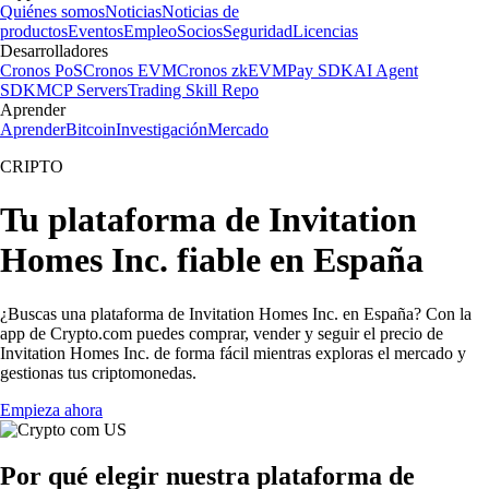
Quiénes somos
Noticias
Noticias de
productos
Eventos
Empleo
Socios
Seguridad
Licencias
Desarrolladores
Cronos PoS
Cronos EVM
Cronos zkEVM
Pay SDK
AI Agent
SDK
MCP Servers
Trading Skill Repo
Aprender
Aprender
Bitcoin
Investigación
Mercado
CRIPTO
Tu plataforma de Invitation
Homes Inc. fiable en España
¿Buscas una plataforma de Invitation Homes Inc. en España? Con la
app de Crypto.com puedes comprar, vender y seguir el precio de
Invitation Homes Inc. de forma fácil mientras exploras el mercado y
gestionas tus criptomonedas.
Empieza ahora
Por qué elegir nuestra plataforma de