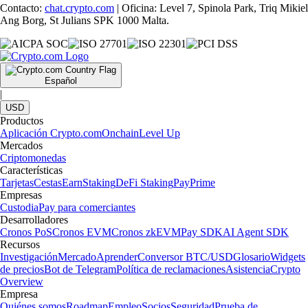
Contacto:
chat.crypto.com
| Oficina: Level 7, Spinola Park, Triq Mikiel
Ang Borg, St Julians SPK 1000 Malta.
Español
|
USD
Productos
Aplicación Crypto.com
Onchain
Level Up
Mercados
Criptomonedas
Características
Tarjetas
Cestas
Earn
Staking
DeFi Staking
Pay
Prime
Empresas
Custodia
Pay para comerciantes
Desarrolladores
Cronos PoS
Cronos EVM
Cronos zkEVM
Pay SDK
AI Agent SDK
Recursos
Investigación
Mercado
Aprender
Conversor BTC/USD
Glosario
Widgets
de precios
Bot de Telegram
Política de reclamaciones
Asistencia
Crypto
Overview
Empresa
Quiénes somos
Roadmap
Empleo
Socios
Seguridad
Prueba de