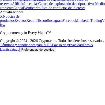
reservas
Afiliado
Licencias
Centro de exploración de criptoactivos
Medio
ambiente
Capital
Verificar
Política de conflictos de intereses
Actualizaciones
X
Noticias de
productos
Eventos
Reddit
Discord
Instagram
Facebook
Linkedin
TradingV
iew
Cryptocurrency in Every Wallet™
Copyright © 2024 - 2026 Crypto.com. Todos los derechos reservados.
Términos y condiciones para el EEE
aviso de privacidad
Fees &
Limits
Estado
Preferencias de cookies